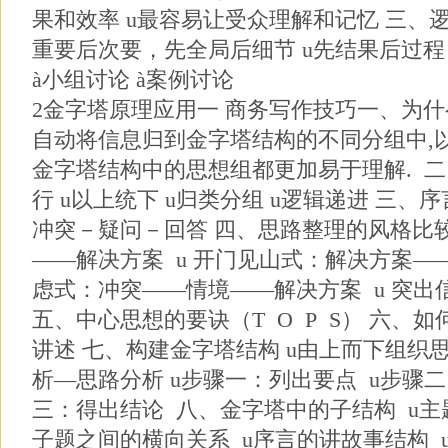
果和效率 u最容易让受众理解和记忆 三、
重要后次要，先全局后细节 u先结果后过程
à小组讨论 à案例讨论
2金字塔原理应用一 商务写作技巧一、为什
自动将信息归到金字塔结构的不同分组中,以
金字塔结构中的思想组都更加易于理解. 二
行 u以上统下 u归类分组 u逻辑递进 三、
冲突－疑问－回答 四、思路整理的风格比较
——解决方案 u 开门见山式：解决方案——
虑式：冲突——情境——解决方案 u 突
五、中心思想的要诀（T O P S） 六、
讲述 七、构建金字塔结构 u由上而下组织思
析—思路分析 u步骤一：列出要点 u步骤
三：得出结论 八、金字塔中的子结构 u主
子题之间的横向关系 u序言的讲故事结构 