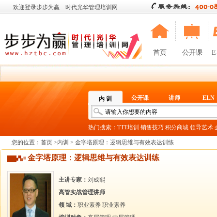
欢迎登录步步为赢—时代光华管理培训网
首页
公开课
E
公开课
讲师
ELN
内 训
热门搜索：
TTT培训
销售技巧
积分商城
领导艺术
您的位置：
首页
>
内训
> 金字塔原理：逻辑思维与有效表达训练
金字塔原理：逻辑思维与有效表达训练
主讲专家：
刘成熙
高管实战管理讲师
领 域：
职业素养
职业素养