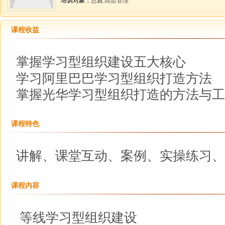
培训对象：
总裁 高层管理
课程收益
掌握
学习
型组织建设
五
大核心
学
习
阿里
巴巴
学
习型组织
打
造方法
掌握光
华
学习
型组织
打
造的方法与
工
课程特色
讲解、课堂互动、案例、实操练习、
课程内容
等线学习型组织建设