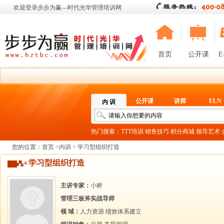
欢迎登录步步为赢—时代光华管理培训网
首页
公开课
E
公开课
讲师
ELN
内 训
热门搜索：
TTT培训
销售技巧
积分商城
领导艺术
您的位置：
首页
>
内训
> 学习型组织打造
学习型组织打造
主讲专家：
小桥
管理三板斧实战导师
领 域：
人力资源
绩效体系建立