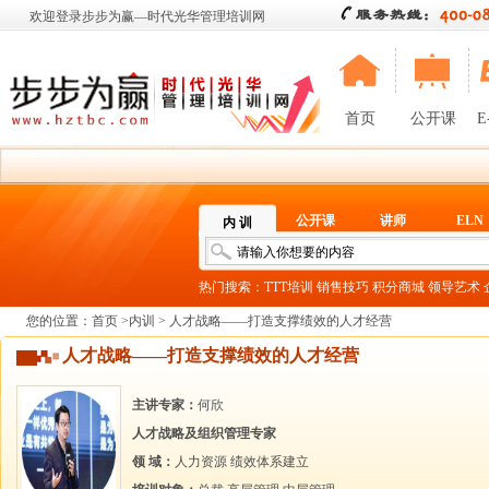
欢迎登录步步为赢—时代光华管理培训网
首页
公开课
E
公开课
讲师
ELN
内 训
热门搜索：
TTT培训
销售技巧
积分商城
领导艺术
您的位置：
首页
>
内训
> 人才战略——打造支撑绩效的人才经营
人才战略——打造支撑绩效的人才经营
主讲专家：
何欣
人才战略及组织管理专家
领 域：
人力资源
绩效体系建立