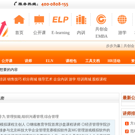
共创会
首页
公开课
E-learning
内训
游学
EMBA
|
步步为赢
共创会
公开课
讲师
ELN
课程包
工具文档
HR活动
资
T培训
销售技巧
积分商城
领导艺术
企业内训
游学
培训商城
股权课程
最新公
机密
讲师排
导力
,
管理技能
,
组织沟通管理
,
综合管理
方
模拟课程主创人 ◎继续教育学院首席沙盘课程讲师 ◎经济管理学院沙
接参与北京科技大学企业管理竞赛模拟软件及MG管理游戏模拟软件的
范