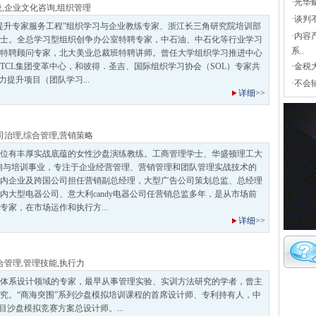
·
光华
设
,
企业文化咨询
,
组织管理
·
谈判
提升专家服务工程”组织学习与企业教练专家、浙江长三角研究院培训部
·
内容
士。全总学习型组织创争办公室特聘专家，中石油、中石化等行业学习
系..
特聘顾问专家，北大美业总裁班特聘讲师。曾任大学组织学习推进中心
TCL集团变革中心，和彼得．圣吉、国际组织学习协会（SOL）专家共
·
金税
力提升项目（团队学习...
·
不会
详细>>
司治理
,
综合管理
,
营销策略
位有丰厚实战底蕴的女性沙盘演练教练。工商管理学士、华盛顿理工大
询与培训事业，专注于企业经营管理、营销管理和团队管理实战技术的
内企业及跨国公司担任营销副总经理，大型广告公司策划总监、总经理
内大型电器公司、意大利candy电器公司任营销总监多年，是从市场前
专家，在市场运作和执行方...
详细>>
合管理
,
管理技能
,
执行力
体系设计领域的专家，最早从事管理实验、实训方法研究的学者，曾主
究。“商海突围”系列沙盘模拟培训课程的首席设计师、专利持有人，中
目沙盘模拟竞赛方案总设计师。...