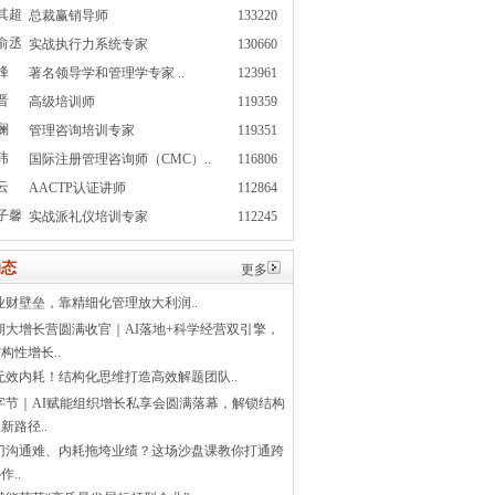
其超
总裁赢销导师
133220
俞丞
实战执行力系统专家
130660
峰
著名领导学和管理学专家 ..
123961
晋
高级培训师
119359
澜
管理咨询培训专家
119351
玮
国际注册管理咨询师（CMC）..
116806
云
AACTP认证讲师
112864
子馨
实战派礼仪培训专家
112245
态
更多
业财壁垒，靠精细化管理放大利润..
1期大增长营圆满收官｜AI落地+科学经营双引擎，
构性增长..
无效内耗！结构化思维打造高效解题团队..
字节｜AI赋能组织增长私享会圆满落幕，解锁结构
新路径..
门沟通难、内耗拖垮业绩？这场沙盘课教你打通跨
作..