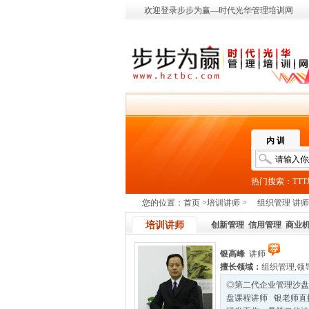
欢迎登录步步为赢—时代光华管理培训网
内 训
热门搜索：
TT
您的位置：
首页
>
培训讲师
>
组织管理 讲师
培训讲师
创新管理
信用管理
商业
银高峰
讲师
擅长领域：
组织管理
,
领
◎第二代企业管理沙盘
盘课程讲师 银老师直