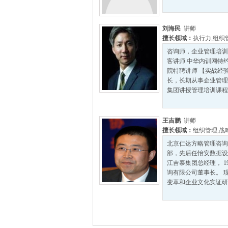
刘海民
讲师
擅长领域：
执行力
,
组织
咨询师，企业管理培训
客讲师 中华内训网特
院特聘讲师 【实战经
长，长期从事企业管理
集团讲授管理培训课程,
王吉鹏
讲师
擅长领域：
组织管理
,
战
北京仁达方略管理咨询
部，先后任怡安数据设
江吉泰集团总经理， 
询有限公司董事长。 
变革和企业文化实证研