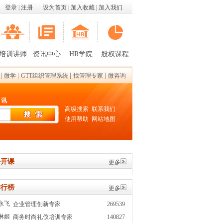
登录
|
注册
设为首页
|
加入收藏
|
加入我们
培训讲师
资讯中心
HR学院
股权课程
|
|
|
|
微学
GTT组织管理系统
找管理专家
微咨询
 讯
高级搜索
联系我们
使用帮助
网站地图
开课
更多
行榜
更多
永飞
企业管理创新专家
269539
琳姬
商务时尚礼仪培训专家
140827