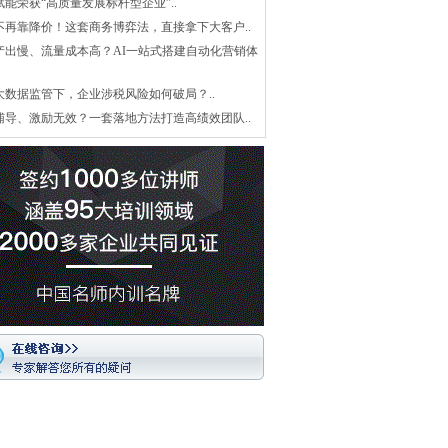
赋能荣获“高质量发展标杆型企业”..
不再靠降价！这套商务博弈法，直接拿下大客户..
产出慢、流量成本高？AI一站式搭建自动化营销体
大数据监管下，企业涉税风险如何破局？..
辅导、激励无效？一套落地方法打造高绩效团队..