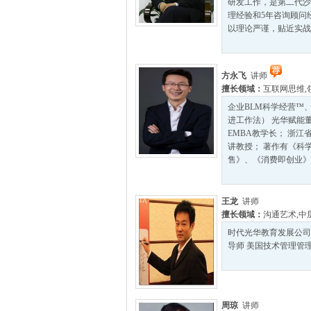
研发工作，是第二代沙
理经验和5年咨询顾问
以理论严谨，贴近实战见
方永飞
讲师
擅长领域：
互联网思维
,
企业BLM科学经营™
进工作法） 光华赋能
EMBA教学长； 浙
讲教授； 著作有《科
售》、《消费即创业》..
王龙
讲师
擅长领域：
沟通艺术
,
中
时代光华教育发展公司
导师 美国技术管理管理
周琼
讲师