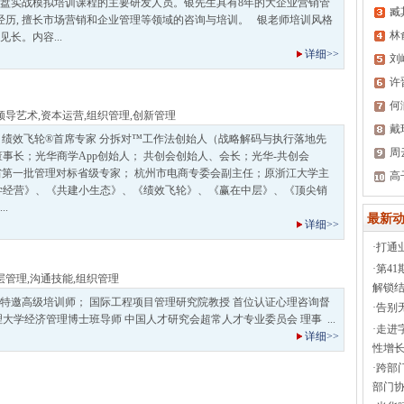
盘实战模拟培训课程的主要研发人员。银先生具有8年的大企业营销管
臧
经历, 擅长市场营销和企业管理等领域的咨询与培训。 银老师培训风格
林
长。内容...
详细>>
刘
许
何
领导艺术
,
资本运营
,
组织管理
,
创新管理
戴
、绩效飞轮®首席专家 分拆对™工作法创始人（战略解码与执行落地先
周
董事长；光华商学App创始人； 共创会创始人、会长；光华-共创会
江省第一批管理对标省级专家； 杭州市电商专委会副主任；原浙江大学主
高
学经营》、《共建小生态》、《绩效飞轮》、《赢在中层》、《顶尖销
.
最新动
详细>>
·
打通
·
第4
层管理
,
沟通技能
,
组织管理
解锁结
特邀高级培训师； 国际工程项目管理研究院教授 首位认证心理咨询督
·
告别
大学经济管理博士班导师 中国人才研究会超常人才专业委员会 理事 ...
·
走进
详细>>
性增长
·
跨部
部门协