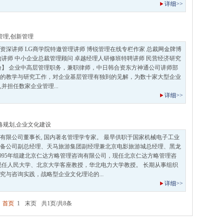
详细>>
管理
,
创新管理
资深讲师 LG商学院特邀管理讲师 博锐管理在线专栏作家 总裁网金牌博
约讲师 中小企业总裁管理顾问 卓越经理人研修班特聘讲师 民营经济研究
验】 企业中高层管理职务，兼职律师，中日韩合资东方神通公司讲师部
的教学与研究工作，对企业基层管理有独到的见解，为数十家大型企业
并担任数家企业管理...
详细>>
略规划
,
企业文化建设
有限公司董事长, 国内著名管理学专家。 最早供职于国家机械电子工业
备公司副总经理、天马旅游集团副经理兼北京电影旅游城总经理、黑龙
1995年组建北京仁达方略管理咨询有限公司，现任北京仁达方略管理咨
现任人民大学、北京大学客座教授，华北电力大学教授。 长期从事组织
究与咨询实践，战略型企业文化理论的...
详细>>
首页
1
末页
共1页/共8条