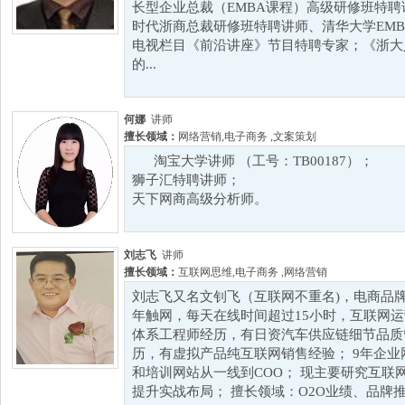
长型企业总裁（EMBA课程）高级研修班特
时代浙商总裁研修班特聘讲师、清华大学EM
电视栏目《前沿讲座》节目特聘专家；《浙大
的...
何娜
讲师
擅长领域：
网络营销
,
电子商务
,
文案策划
淘宝大学讲师 （工号：TB00187）；
狮子汇特聘讲师；
天下网商高级分析师。
刘志飞
讲师
擅长领域：
互联网思维
,
电子商务
,
网络营销
刘志飞又名文钊飞（互联网不重名)，电商品牌
年触网，每天在线时间超过15小时，互联网运
体系工程师经历，有日资汽车供应链细节品质
历，有虚拟产品纯互联网销售经验； 9年企
和培训网站从一线到COO； 现主要研究互联
提升实战布局； 擅长领域：O2O业绩、品牌推广