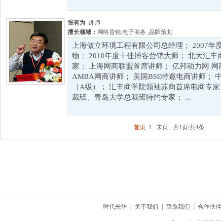
张有为
讲师
擅长领域：
网络营销
,
电子商务
,
品牌策划
上海傲立环境工程有限公司总经理； 2007
物； 2010年度十佳博客营销大师； 北大汇
家； 上海网商联盟首席讲师； 亿邦动力网 网
AMBA网商讲师； 美国BSE特邀电商讲师；
（A级）； 汇丰商学院领袖苏商首席电商专家
裁班、青岛大学总裁班特约专家； ...
首页
1
末页
共1页/共4条
时代光华
|
关于我们
|
联系我们
|
合作伙