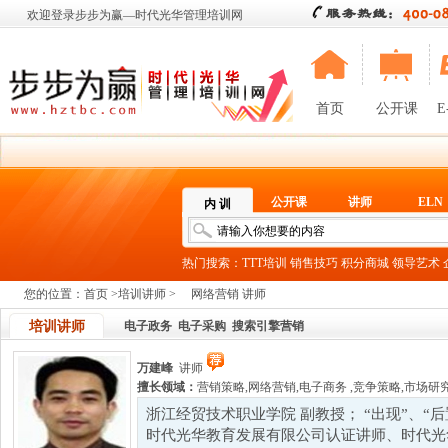
欢迎登录步步为赢—时代光华管理培训网
首页
公开课
E
公开课
讲师
ELN
内 训
热门搜索：
TTT培训
销售技巧
积分商城
领导艺术
您的位置：
首页
>
培训讲师
>
网络营销 讲师
培训讲师
电子政务
电子采购
搜索引擎营销
万建峰
讲师
擅长领域：
营销策略
,
网络营销
,
电子商务
,
竞争策略
,
市场研
浙江经贸技术职业学院 副教授； “出现”、“
时代光华教育发展有限公司认证讲师、时代光