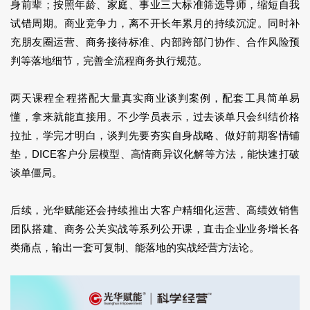
身前辈；按照年龄、家庭、事业三大标准筛选导师，缩短自我
试错周期。商业竞争力，离不开长年累月的持续沉淀。同时补
充朋友圈运营、商务接待标准、内部跨部门协作、合作风险预
判等落地细节，完善全流程商务执行规范。
两天课程全程搭配大量真实商业谈判案例，配套工具简单易
懂，拿来就能直接用。不少学员表示，过去谈单只会纠结价格
拉扯，学完才明白，谈判先要夯实自身战略、做好前期客情铺
垫，DICE客户分层模型、高情商异议化解等方法，能快速打破
谈单僵局。
后续，
光华赋能还会持续推出
大客户精细化运营、高绩效销售
团队搭建、
商务公关实战等系列公开课，
直击企业业务增长各
类痛点，
输出一套可复制、能落地的
实战经营方法论。