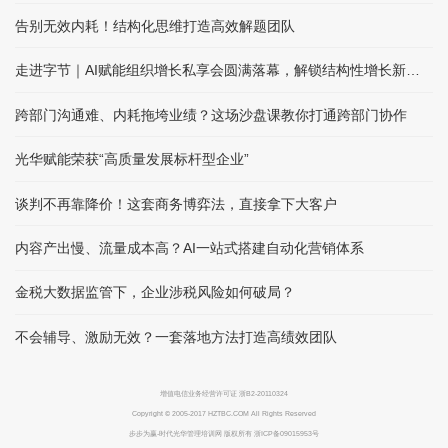
告别无效内耗！结构化思维打造高效解题团队
走进字节｜AI赋能组织增长私享会圆满落幕，解锁结构性增长新路径
跨部门沟通难、内耗拖垮业绩？这场沙盘课教你打通跨部门协作
光华赋能荣获“高质量发展标杆型企业”
谈判不再靠降价！这套商务博弈法，直接拿下大客户
内容产出慢、流量成本高？AI一站式搭建自动化营销体系
金税大数据监管下，企业涉税风险如何破局？
不会辅导、激励无效？一套落地方法打造高绩效团队
增值电信业务经营许可证 浙B2-20110324
Copyright © 2005-2017 HZTBC.COM All Rights Reserved
步步为赢-时代光华管理培训网 版权所有 浙ICP备09015953号