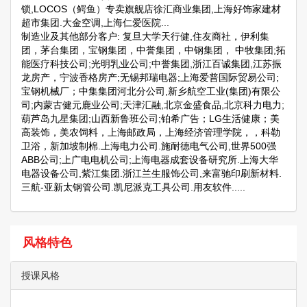
锁,LOCOS（鳄鱼）专卖旗舰店徐汇商业集团,上海好饰家建材
超市集团.大金空调,上海仁爱医院...
制造业及其他部分客户: 复旦大学天行健,住友商社，伊利集
团，茅台集团，宝钢集团，中誉集团，中钢集团， 中牧集团;拓
能医疗科技公司;光明乳业公司;中誉集团,浙江百诚集团,江苏振
龙房产，宁波香格房产;无锡邦瑞电器;上海爱普国际贸易公司;
宝钢机械厂；中集集团河北分公司,新乡航空工业(集团)有限公
司;内蒙古健元鹿业公司;天津汇融,北京金盛食品,北京科力电力;
葫芦岛九星集团;山西新鲁班公司;铂希广告；LG生活健康；美
高装饰，美农饲料，上海邮政局，上海经济管理学院，，科勒
卫浴，新加坡制棉.上海电力公司.施耐德电气公司,世界500强
ABB公司;上广电电机公司;上海电器成套设备研究所.上海大华
电器设备公司,紫江集团.浙江兰生服饰公司,来富驰印刷新材料.
三航-亚新太钢管公司.凯尼派克工具公司.用友软件.....
风格特色
授课风格