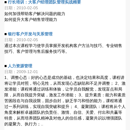
■
行长培训：大客户经理团队管理实战精要
日期：2010-02-05
如何加强帮助客户解决问题的能力
如何提升大客户销售管理能力
■
银行客户开发与关系管理
日期：2010-02-05
通过本次课程学习使学员掌握开发机构客户方法与技巧、专业销售
技巧、客户管理与售后服务技巧等。
■
人力资源管理
日期：2009-12-01
1、调整心态：好的心态是成功的基础，也决定结果和高度，课程讲
将让学员对照，明心见性，从而发现心态缺陷和不足并调整； 2、激
发潜能：课程将通过训练和体验，让学员自我醒觉，发现盲点和局
限，从而自我提升突破，激发工作潜能； 3、提升素质：能力和素质
苦困段在与自我设限，固步自封，缺乏学习和悟的能力，课程将通
过一系列训练，实现自我突破和提升； 4、凝聚团队：课程将从个人
角度来解析卓越团队的负责任、激情、自信、关爱、付出和共赢等
特质，从而培养团队精神及对他人的信任感，凝聚共识以增强团队
的凝聚力、执行力；..