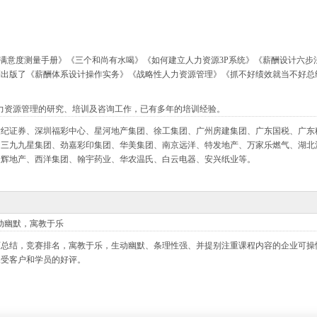
满意度测量手册》《三个和尚有水喝》《如何建立人力资源3P系统》《薪酬设计六步
制出版了《薪酬体系设计操作实务》《战略性人力资源管理》《抓不好绩效就当不好总
力资源管理的研究、培训及咨询工作，已有多年的培训经验。
世纪证券、深圳福彩中心、星河地产集团、徐工集团、广州房建集团、广东国税、广东
、三九九星集团、劲嘉彩印集团、华美集团、南京远洋、特发地产、万家乐燃气、湖北
金辉地产、西洋集团、翰宇药业、华农温氏、白云电器、安兴纸业等。
动幽默，寓教于乐
总结，竞赛排名，寓教于乐，生动幽默、条理性强、并提别注重课程内容的企业可操
深受客户和学员的好评。