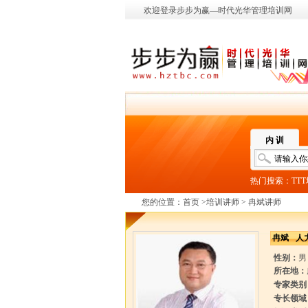
欢迎登录步步为赢—时代光华管理培训网
内 训
热门搜索：
TT
您的位置：
首页
>
培训讲师
> 冉斌讲师
冉斌
人
性别：
男
所在地：
专家类别
专长领域