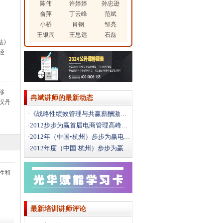
陈伟
许婷婷
孙忠逊
俞萍
丁云峰
范斌
小桥
肖钢
邹亮
王银周
王思远
石磊
法》
经
移
冉斌讲师的最新动态
汉丹
《战略性绩效管理与共赢薪酬激励》
·
2012步步为赢首届电商管理高峰论坛圆满落幕
·
2012年（中国•杭州）步步为赢电商管理
·
2012年度（中国·杭州）步步为赢电商管理高峰论坛1
·
性和
最新培训讲师评论