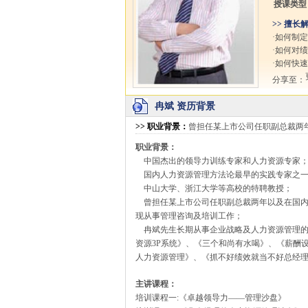
授课类型
>> 擅长
·如何制
·如何对
·如何快
分享至：
冉斌 资历背景
>>
职业背景
：
曾担任某上市公司任职副总裁两
职业背景：
中国杰出的
领导力
训练专家和人力资源专家
国内人力资源管理方法论最早的实践专家之
中山大学、浙江大学等高校的特聘教授；
曾担任某上市公司任职副总裁两年以及在国内
现从事管理咨询及培训工作；
冉斌先生长期从事企业战略及
人力资源
管理
资源3P系统》、《三个和尚有水喝》、《薪酬
人力资源管理》、《抓不好绩效就当不好总经理
主讲课程：
培训课程一:《卓越领导力——管理沙盘》