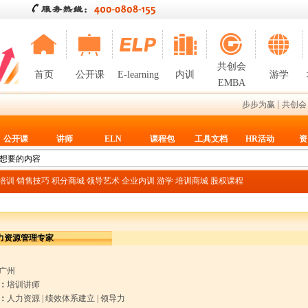
共创会
首页
公开课
E-learning
内训
游学
EMBA
|
步步为赢
共创会
公开课
讲师
ELN
课程包
工具文档
HR活动
资
T培训
销售技巧
积分商城
领导艺术
企业内训
游学
培训商城
股权课程
力资源管理专家
广州
：
培训讲师
：
人力资源
|
绩效体系建立
|
领导力