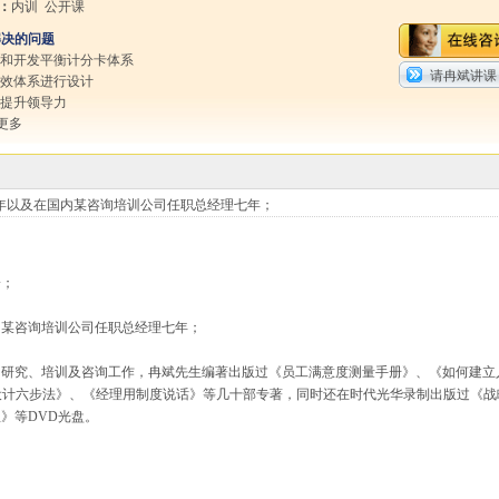
：
内训 公开课
解决的问题
定和开发平衡计分卡体系
请冉斌讲课
绩效体系进行设计
速提升领导力
更多
年以及在国内某咨询培训公司任职总经理七年；
；
一；
某咨询培训公司任职总经理七年；
的研究、培训及咨询工作，冉斌先生编著出版过《员工满意度测量手册》、《如何建立
设计六步法》、《经理用制度说话》等几十部专著，同时还在
时代光华
录制出版过《战
》等DVD光盘。