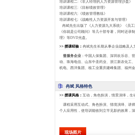
培训课程二:《非人经理的人力资源管理沙盘》
培训课程三:《目标绩效管理》
培训课程六:《绩效管理教练》
培训课程七:《战略性人力资源开发与管理》
冉斌先生出版了《人力资源九大系统》《员工
《你就是公司顾问》等几十部专著，同时还录
理》等DVD光盘。
>>
授课经验
：
冉斌先生长期从事企业战略及人
曾服务企业
：中国人保集团、深圳欢乐谷、
动、珠海电信、山东中圣药业、浙江新农化工
机电、西洋集团、核工业重庆建峰集团、福州
冉斌 风格特色
>>
授课风格
：
互动，角色扮演，情景演绎，生
课程采用互动式、角色扮演、情境演绎、讲师
个人应用性，使培训能收到立竿见影的效果，
现场图片