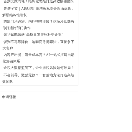
·
告别无效内耗！结构化思维打造高效解题团队
·
走进字节｜AI赋能组织增长私享会圆满落幕，
解锁结构性增长
·
跨部门沟通难、内耗拖垮业绩？这场沙盘课教
你打通跨部门协作
·
光华赋能荣获“高质量发展标杆型企业”
·
谈判不再靠降价！这套商务博弈法，直接拿下
大客户
·
内容产出慢、流量成本高？AI一站式搭建自动
化营销体系
·
金税大数据监管下，企业涉税风险如何破局？
·
不会辅导、激励无效？一套落地方法打造高绩
效团队
申请链接