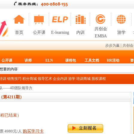
共创会
首页
公开课
E-learning
内训
游学
EMBA
|
步步为赢
共创会
公开课
讲师
ELN
课程包
工具文档
HR活动
资
T培训
销售技巧
积分商城
领导艺术
企业内训
游学
培训商城
股权课程
队——4D团队领导力
（第4211期）
课程已结束）
 4980元/人
购买学习卡