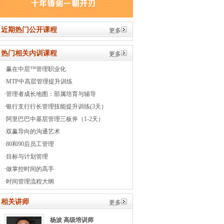
近期热门公开课程
更多
热门相关内训课程
更多
·
赢在中层™管理职业化
·
MTP中高层管理提升训练
·
管理者成长地图：部属培育与辅导
·
银行支行行长管理技能提升训练(3天）
·
阿里巴巴中基层管理三板斧（1-2天）
·
双赢导向的沟通艺术
·
80和90后员工管理
·
目标与计划管理
·
做掌控时间的高手
·
时间管理流程大纲
相关讲师
更多
杨波
高级培训师