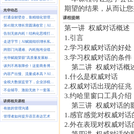
期望的结果，从而让您
光华动态
·
打通业财壁垒，靠精细化管理放大利润
课程提纲
·
第41期大增长营圆满收官｜AI落地+科学经营双引擎，解锁
第一讲 权威对话概述
·
告别无效内耗！结构化思维打造高效解题团队
1.引言
·
走进字节｜AI赋能组织增长私享会圆满落幕，解锁结构性增长
2.学习权威对话的好处
·
跨部门沟通难、内耗拖垮业绩？这场沙盘课教你打通跨部门协作
3.学习权威对话的条件
·
光华赋能荣获“高质量发展标杆型企业”
第二讲 权威对话概
·
谈判不再靠降价！这套商务博弈法，直接拿下大客户
·
内容产出慢、流量成本高？AI一站式搭建自动化营销体系
1.什么是权威对话
·
金税大数据监管下，企业涉税风险如何破局？
2.权威对话出现的征兆
·
不会辅导、激励无效？一套落地方法打造高绩效团队
3.约哈里窗口工具介绍
讲师相关课程
第三讲 权威对话的
·
有效的管理沟通
1.感官感觉对权威对
·
管理者如何提升语言表达艺术
2.外在表现对权威对