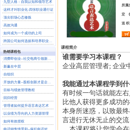
·
九型人格：自我认知和领导艺术
所属
·
这样才叫职业化-四张职业通行证
定 
·
顶尖职场心态修炼
送 积
·
高效沟通
·
如何成为一个成功的上司
·
跨国公司如何选拔和培养职业经理人
课程简介
热销课程包
谁需要学习本课程？
·
消费即创业--社交电商引领新商业文明
企业高层管理者; 企业
·
新赢在中层
·
自组织
·
开放的力量--股权创新才是企业的终极共创
我能通过本课程学到什
·
目标与绩效管理教程
有时候一句话就能左右
·
回归经营
比他人获得更多成功的
·
管理者如何提升语言表达艺术
本身所迷惑，以致最终
·
以业绩为导向的人力资源管理
言进行无休无止的交流
·
如何有效授权
本课程将让您学会在
·
电话销售情景剧--疯狂电话对对碰