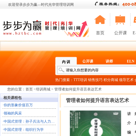
欢迎登录步步为赢—时代光华管理培训网
首页
公开课
E
公开课
讲师
ELN
内 训
热门搜索：
TTT培训
销售技巧
积分商城
领导艺术
您的位置：
首页
>
培训商城
> 管理者如何提升语言表达艺术
相关课程包
管理者如何提升语言表达艺术
·
你的形象价值百万
·
领袖的风采
讲 
·
中国式管理：孙子兵法与人力自动化
介 
·
中国式管理：组织行为学
编 