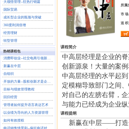
·
大领悟管理--狂热行销篇
所属
·
国际贸易
市 场
·
成长型企业的瓶颈与突破
送 积
·
360度利润倍增
·
经营理财
·
转型管理
课程简介
热销课程包
中高层经理是企业的脊
·
消费即创业--社交电商引领新商业文明
创新源泉！大量的案例
·
新赢在中层
·
自组织
中高层经理的水平起到
·
开放的力量--股权创新才是企业的终极共创
定模糊导致部门之间、
·
目标与绩效管理教程
对自己的左膀右臂，企
·
回归经营
与能力已经成为企业纵
·
管理者如何提升语言表达艺术
·
以业绩为导向的人力资源管理
课程提纲
·
如何有效授权
新赢在中层——打造
·
电话销售情景剧--疯狂电话对对碰