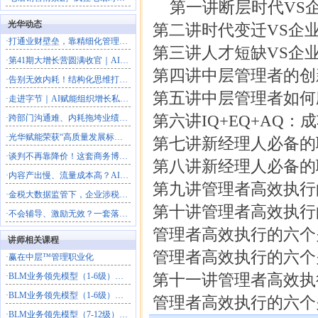
第一讲断层时代VS
光华动态
第二讲时代变迁VS企
·
打通业财壁垒，靠精细化管理放大利润
第三讲人才短缺VS企
·
第41期大增长营圆满收官｜AI落地+科学经营双引擎，解锁
第四讲中层管理者的创
·
告别无效内耗！结构化思维打造高效解题团队
第五讲中层管理者如何
·
走进字节｜AI赋能组织增长私享会圆满落幕，解锁结构性增长
第六讲IQ+EQ+AQ：
·
跨部门沟通难、内耗拖垮业绩？这场沙盘课教你打通跨部门协作
·
光华赋能荣获“高质量发展标杆型企业”
第七讲新经理人必备的
·
谈判不再靠降价！这套商务博弈法，直接拿下大客户
第八讲新经理人必备的
·
内容产出慢、流量成本高？AI一站式搭建自动化营销体系
第九讲管理者高效执行
·
金税大数据监管下，企业涉税风险如何破局？
第十讲管理者高效执行
·
不会辅导、激励无效？一套落地方法打造高绩效团队
管理者高效执行的六个
讲师相关课程
管理者高效执行的六个
·
赢在中层™管理职业化
·
BLM业务领先模型（1-6级）：企业战略落地与商业模式创
第十一讲管理者高效执
·
BLM业务领先模型（1-6级）：企业战略落地与商业模式创
管理者高效执行的六个
·
BLM业务领先模型（7-12级）：战略——组织——执行（