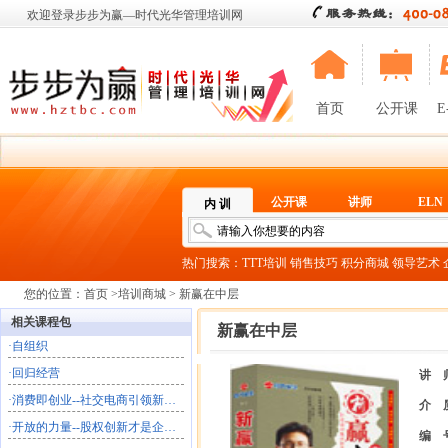
欢迎登录步步为赢—时代光华管理培训网
首页
公开课
E
公开课
讲师
ELN
内 训
热门搜索：
TTT培训
销售技巧
积分商城
领导艺术
您的位置：
首页
>
培训商城
> 新赢在中层
相关课程包
新赢在中层
·
自组织
·
回归经营
讲 
·
消费即创业--社交电商引领新商业文明
介 
·
开放的力量--股权创新才是企业的终极共创
编 