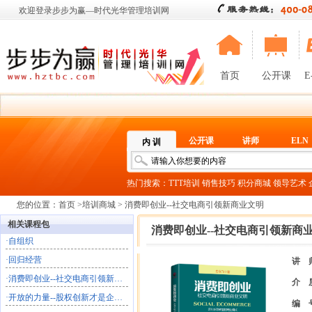
欢迎登录步步为赢—时代光华管理培训网
首页
公开课
E
公开课
讲师
ELN
内 训
热门搜索：
TTT培训
销售技巧
积分商城
领导艺术
您的位置：
首页
>
培训商城
> 消费即创业--社交电商引领新商业文明
相关课程包
消费即创业--社交电商引领新商
·
自组织
·
回归经营
讲 
·
消费即创业--社交电商引领新商业文明
介 
·
开放的力量--股权创新才是企业的终极共创
编 