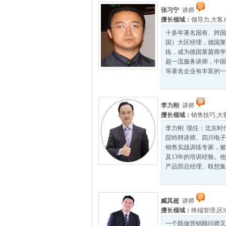
张习宁
讲师
擅长领域：
领导力
,
大客
十多年著名国有、跨国
国）大区经理，德国莱
练，成为德国莱茵商学
超一流服务讲师，中国
等著名企业有丰富的一
李力刚
讲师
擅长领域：
销售技巧
,
大
李力刚 现任：北京时
院特聘讲师、四川电子
销售实战训练专家，被
及13年的培训经验。
产品部总经理、联想集团
臧其超
讲师
擅长领域：
终端管理
,
区
一个既做营销顾问师又