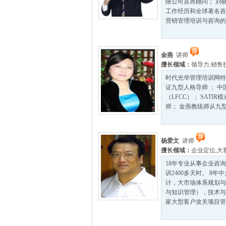
限公司首席顾问； 刘
工作经历和全球著名咨
营销管理培训与咨询的从
金燕
讲师
擅长领域：
领导力
,
销售
时代光华管理培训网特
证九型人格导师 ； 中
（LFCC）； SAT
师； 金燕教练师从九型人格
杨爱文
讲师
擅长领域：
企业定位
,
大
18年专业从事企业咨询
训2400多天时。 
计，大市场体系规划与
与知识管理），技术与产
家大型客户攻关项目管