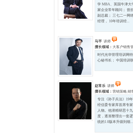
学 MBA、英国牛津大
家企业常年顾问； 曾
副总裁； 三七二一网
经理， 10年培训经...
马平
讲师
擅长领域：
大客户销售
时代光华管理培训网特
心秘书长； 中国培训联
赵常乐
讲师
擅长领域：
营销策略
,
销
专注《孙子兵法》19年
经信委专家库首席专家
人物。他潜精研思十九
度，逐渐整理出一套逻
统的1.0版本升级到细...