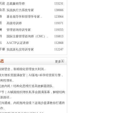
其超
总裁赢销导师
133231
俞丞
实战执行力系统专家
130666
峰
著名领导学和管理学专家 ..
123964
晋
高级培训师
119371
澜
管理咨询培训专家
119355
玮
国际注册管理咨询师（CMC）..
116813
云
AACTP认证讲师
112868
子馨
实战派礼仪培训专家
112247
态
更多
业财壁垒，靠精细化管理放大利润..
1期大增长营圆满收官｜AI落地+科学经营双引擎，
构性增长..
无效内耗！结构化思维打造高效解题团队..
字节｜AI赋能组织增长私享会圆满落幕，解锁结构
新路径..
门沟通难、内耗拖垮业绩？这场沙盘课教你打通跨
作..