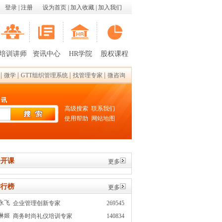
登录
|
注册
设为首页
|
加入收藏
|
加入我们
培训讲师
资讯中心
HR学院
股权课程
|
|
|
|
微学
GTT组织管理系统
找管理专家
微咨询
 讯
高级搜索
联系我们
使用帮助
网站地图
开课
更多
行榜
更多
永飞
企业管理创新专家
269545
琳姬
商务时尚礼仪培训专家
140834