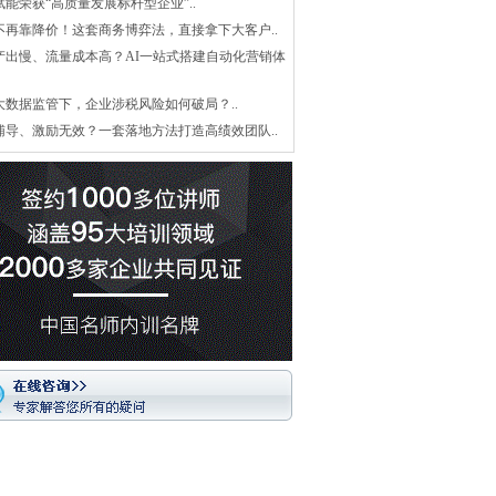
赋能荣获“高质量发展标杆型企业”..
不再靠降价！这套商务博弈法，直接拿下大客户..
产出慢、流量成本高？AI一站式搭建自动化营销体
大数据监管下，企业涉税风险如何破局？..
辅导、激励无效？一套落地方法打造高绩效团队..