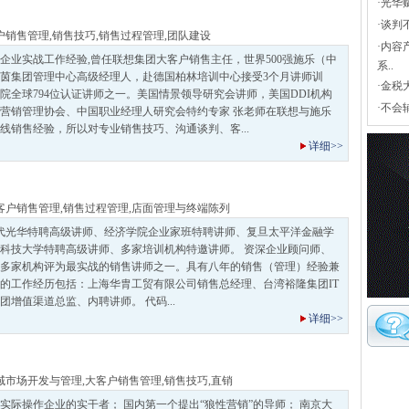
·
光华
·
谈判
户销售管理
,
销售技巧
,
销售过程管理
,
团队建设
·
内容
企业实战工作经验,曾任联想集团大客户销售主任，世界500强施乐（中
系..
茵集团管理中心高级经理人，赴德国柏林培训中心接受3个月讲师训
·
金税
院全球794位认证讲师之一。美国情景领导研究会讲师，美国DDI机构
·
不会
营销管理协会、中国职业经理人研究会特约专家 张老师在联想与施乐
线销售经验，所以对专业销售技巧、沟通谈判、客...
详细>>
客户销售管理
,
销售过程管理
,
店面管理与终端陈列
代光华特聘高级讲师、经济学院企业家班特聘讲师、复旦太平洋金融学
科技大学特聘高级讲师、多家培训机构特邀讲师。 资深企业顾问师、
多家机构评为最实战的销售讲师之一。具有八年的销售（管理）经验兼
他的工作经历包括：上海华胄工贸有限公司销售总经理、台湾裕隆集团IT
增值渠道总监、内聘讲师。 代码...
详细>>
域市场开发与管理
,
大客户销售管理
,
销售技巧
,
直销
实际操作企业的实干者； 国内第一个提出“狼性营销”的导师； 南京大