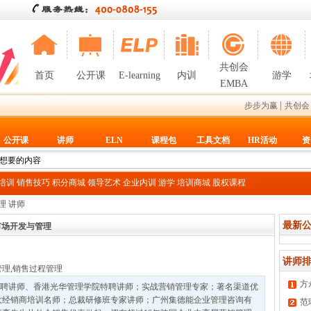
共创会
首页
公开课
E-learning
内训
游学
EMBA
|
步步为赢
共创会
公开课
讲师
ELN
课程包
工具文档
HR活动
资
T培训
销售技巧
积分商城
领导艺术
企业内训
游学
培训商城
股权课程
理 讲师
最新公
市场开发与管理
讲师排
管理
,
销售过程管理
方
聘讲师、香港光华管理学院特聘讲师；实战营销管理专家；著名渠道优
大经销商培训名师；总裁研修班专家讲师；广州集德能企业管理咨询有
范