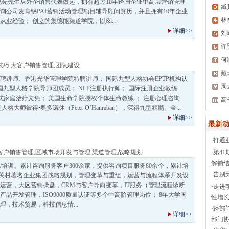
晓亮先生从外企销售代表做起，拥有超过10年跨国企业中高层营销管理
臧
询公司麦肯锡PAI营销活动管理项目辅导顾问资历，并且拥有10年企业
林
业经验； 创立的集德能渠道学院，以&l...
详细>>
刘
许
何
技巧
,
大客户销售管理
,
团队建设
戴
聘讲师、香港光华管理学院特聘讲师； 国际九型人格协会EPTP机构认
周
国九型人格学院导师团成员； NLP注册执行师； 国际注册企业教练
IR模式家庭治疗文凭； 美国生命学院授权个体生命教练 ； 注册心理咨询
高
大师彼得•奥多诺休（Peter O’Hanraban），深得九型精髓。金...
详细>>
最新动
·
打通
客户销售管理
,
区域市场开发与管理
,
渠道管理
,
战略规划
·
第4
解锁结
/培训。累计咨询服务客户300余家，提供咨询项目服务80余个，累计培
·
告别
8年中关村著名企业集团战略规划，管理变革与重组，运营与流程体系开发设
运营，大区营销操盘，CRM与客户导向变革，IT服务（管理流程诊断
·
走进
品开发管理，ISO9000质量认证等多个中高阶管理岗位； 8年大学国
性增长
理，技术贸易，科技信息情...
·
跨部
详细>>
部门协