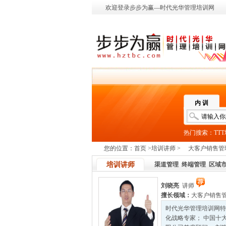
欢迎登录步步为赢—时代光华管理培训网
内 训
热门搜索：
TT
您的位置：
首页
>
培训讲师
>
大客户销售管
培训讲师
渠道管理
终端管理
区域
刘晓亮
讲师
擅长领域：
大客户销售
时代光华管理培训网特
化战略专家； 中国十