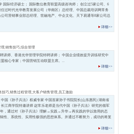
学 国际经济硕士； 国际数位教育联盟高级咨询师； 创立过5家公司、6
担任过时代光华教育发展公司（华南区）总经理、中国总裁培训网常务
络公司营销事业部总经理、世融地产、中企文化、天下易通等8家公司总
详细>>
管理
,
销售技巧
,
综合管理
聘讲师、香港光华管理学院特聘讲师； 中国企业绩效提升训练研究中
盟核心专家；中国营销互动联盟主席。...
详细>>
售技巧
,
销售过程管理
,
大客户销售管理
,
员工激励
 中国《孙子兵法》权威专家 中国首家孙子书院院长(山东惠民) 湖南省
 长江商学院特邀讲师 赵常乐老师是当代中国《孙子兵法》研究的领军
年，通过对《孙子兵法》理解→实践→升华→再实践的学以致用的态
辑性、系统性、实用性极强的思想体系。并通过不断努力，成功的将笼
详细>>