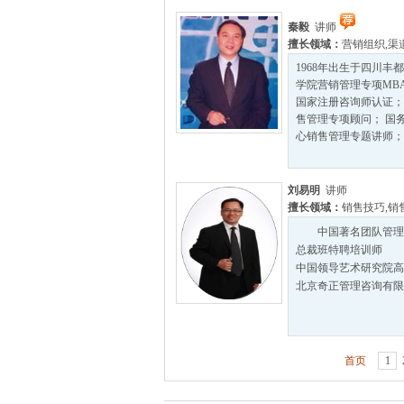
秦毅
讲师
擅长领域：
营销组织
,
渠
1968年出生于四川丰
学院营销管理专项MBA
国家注册咨询师认证；
售管理专项顾问； 国
心销售管理专题讲师； .
刘易明
讲师
擅长领域：
销售技巧
,
销
中国著名团队管理
总裁班特聘培训师
中国领导艺术研究院高
北京奇正管理咨询有限
首页
1