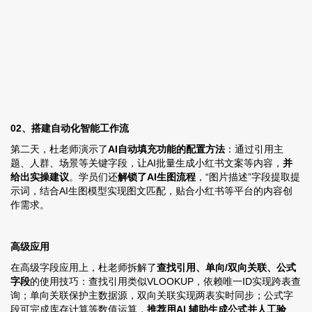
02、搭建自动化智能工作流
第二天，杜老师演示了
AI自动填充功能的配置方法
：通过引用主
题、人群、场景等关键字段，让AI批量生成小红书文案等内容，
并
给出实操建议
。学员们还
解锁了AI生图流程
，“图片描述”字段提取提
示词，结合AI生图模型实现图文匹配，贴合小红书等平台的内容创
作需求。
高级应用
在高级字段应用上，杜老师拆解了
查找引用、单向/双向关联、公式
字段
的使用技巧：查找引用类似
VLOOKUP
，依赖唯一ID实现跨表查
询；单向关联保护主数据源，双向关联实现两表实时同步；公式字
段可完成库存计算等数值运算，
推荐用AI 辅助生成公式并人工验