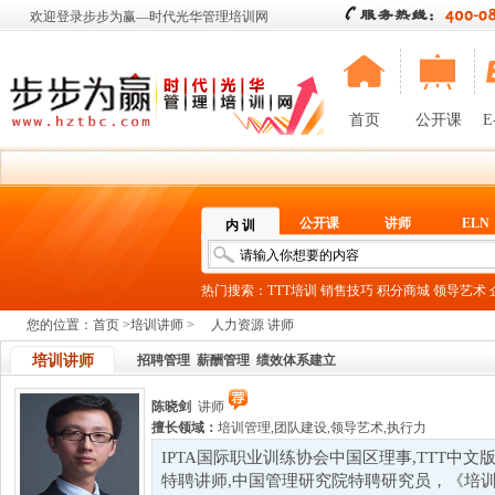
欢迎登录步步为赢—时代光华管理培训网
首页
公开课
E
公开课
讲师
ELN
内 训
热门搜索：
TTT培训
销售技巧
积分商城
领导艺术
您的位置：
首页
>
培训讲师
>
人力资源 讲师
培训讲师
招聘管理
薪酬管理
绩效体系建立
陈晓剑
讲师
擅长领域：
培训管理
,
团队建设
,
领导艺术
,
执行力
IPTA国际职业训练协会中国区理事,TTT中
特聘讲师,中国管理研究院特聘研究员，《培训》