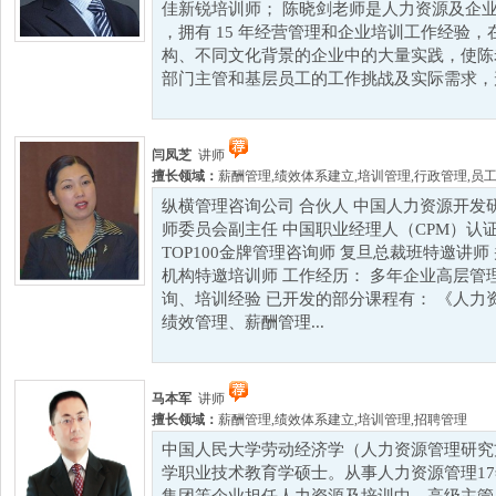
佳新锐培训师； 陈晓剑老师是人力资源及企
，拥有 15 年经营管理和企业培训工作经验
构、不同文化背景的企业中的大量实践，使陈
部门主管和基层员工的工作挑战及实际需求，形成
闫凤芝
讲师
擅长领域：
薪酬管理
,
绩效体系建立
,
培训管理
,
行政管理
,
员
纵横管理咨询公司 合伙人 中国人力资源开发
师委员会副主任 中国职业经理人（CPM）认证特
TOP100金牌管理咨询师 复旦总裁班特邀讲
机构特邀培训师 工作经历： 多年企业高层管
询、培训经验 已开发的部分课程有： 《人力
绩效管理、薪酬管理...
马本军
讲师
擅长领域：
薪酬管理
,
绩效体系建立
,
培训管理
,
招聘管理
中国人民大学劳动经济学（人力资源管理研究
学职业技术教育学硕士。从事人力资源管理1