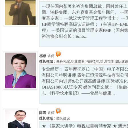
---现任国内某著名咨询集团总裁，同时兼任
团、鸿扬集团、东方赛富基金常年顾问。 --
变革专家； ---武汉大学管理工程学博士； ---
HP商学院特聘高级认证讲师；（主讲HP--E
程） ---美国认证的项目管理专家PMP（国内第
咨询协会副会长；&nb...
祁娜
讲师
擅长领域：
商务礼仪
,
职业修养
,
沟通技能
,
培训管理
,
团队建
专业经历： 四年摩托罗拉（中国）电子有限公
有限公司特聘讲师 四年正恒清源科技有限公司
有限公司内训师&公开课高级讲师 国际标准化体系IS
OHAS18000认证专家 媒体刊登文献： 《
志 《科学饮水常识》——食品与健康...
陈震
讲师
擅长领域：
团队建设
★ 《赢家大讲堂》电视栏目特聘专家 ★ 澳