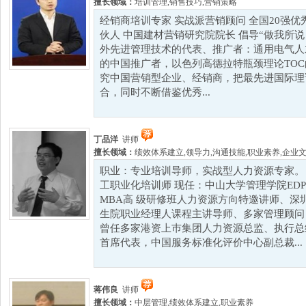
擅长领域：
培训管理
,
销售技巧
,
营销策略
经销商培训专家 实战派营销顾问 全国20强优
伙人 中国建材营销研究院院长 倡导“做我所说
外先进管理技术的代表、推广者：通用电气人才
的中国推广者，以色列高德拉特瓶颈理论TOC
究中国营销型企业、经销商，把最先进国际理
合，同时不断借鉴优秀...
丁品洋
讲师
擅长领域：
绩效体系建立
,
领导力
,
沟通技能
,
职业素养
,
企业
职业：专业培训导师，实战型人力资源专家。 
工职业化培训师 现任：中山大学管理学院ED
MBA高 级研修班人力资源方向特邀讲师、深
生院职业经理人课程主讲导师、多家管理顾问 
曾任多家港资上巿集团人力资源总监、执行总经理及
首席代表，中国服务标准化评价中心副总裁...
蒋伟良
讲师
擅长领域：
中层管理
,
绩效体系建立
,
职业素养