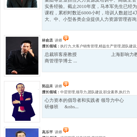
集团等企业担任人力资源及培训中、高级主管
实务经验。截止2010年度，马本军先生已经为
课程，累积时数近6000小时，培训人数超过
大、中、小型各类企业提供人力资源管理咨询服
林俞丞
讲师
擅长领域：
执行力
,
大客户销售管理
,
精益生产管理
,
团队建设
总裁班客座教授 上海影响力教育集
商管理学博士 ...
郭品禾
讲师
擅长领域：
中层管理
,
领导力
,
团队建设
,
职业素养
,
执行力
心力资本的倡导者和实践者 领导力中
研修班 &nbs...
高乐平
讲师