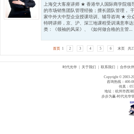
上海交大客座讲师 ★ 香港华人国际商学院领
的市场销售团队管理经验；擅长团队管理， 干
家中外大中型企业授课培训、辅导咨询 ★ 分
特聘讲师，京、沪、深三地课程受训满意率达到1
类：《领袖的风采》、《如何做合格的主管...
首页
1
2
3
4
5
6
末页
共2
时代光华
|
关于我们
|
联系我们
|
合作伙
Copyright © 2003-2
咨询热线：400-080
传真：0571
地址：杭州市西湖
步步为赢-时代光华