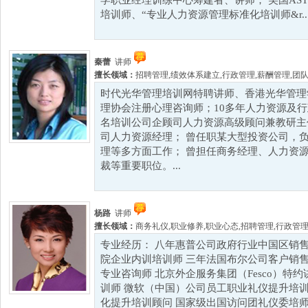
学职业经理训练中心筹建者、讲师； 美国AST
培训师、“专业人力资源管理标准化培训师&r..
秦蕾
讲师
擅长领域：
招聘管理
,
绩效体系建立
,
行政管理
,
薪酬管理
,
团
时代光华管理培训网特聘讲师、香港光华管理
理协会注册心理咨询师；10多年人力资源及行
名培训公司企顾司人力资源高级顾问兼教研主
司人力资源经理； 曾任职某大型投资公司，
理等多方面工作； 曾担任商务经理、人力资
裁等重要职位。...
杨路
讲师
擅长领域：
商务礼仪
,
职业修养
,
职业心态
,
招聘管理
,
行政管
专业经历： 八年惠普公司政府行业中国区销售
院企业内训培训师 三年法国布尔公司客户销售
专业咨询师 北京外企服务集团（Fesco）特
训师 微软（中国）公司员工职业礼仪提升培训
化提升培训顾问 国家级出国访问团礼仪委培师 