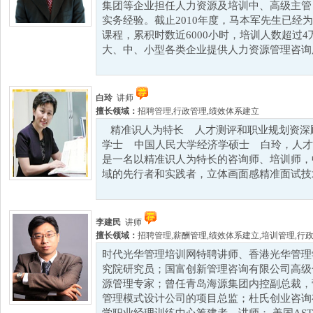
集团等企业担任人力资源及培训中、高级主管
实务经验。截止2010年度，马本军先生已经为
课程，累积时数近6000小时，培训人数超过
大、中、小型各类企业提供人力资源管理咨询服
白玲
讲师
擅长领域：
招聘管理
,
行政管理
,
绩效体系建立
精准识人为特长 人才测评和职业规划资深
学士 中国人民大学经济学硕士 白玲，人才
是一名以精准识人为特长的咨询师、培训师，
域的先行者和实践者，立体画面感精准面试技术的
李建民
讲师
擅长领域：
招聘管理
,
薪酬管理
,
绩效体系建立
,
培训管理
,
行
时代光华管理培训网特聘讲师、香港光华管理
究院研究员；国富创新管理咨询有限公司高级
源管理专家；曾任青岛海源集团内控副总裁，
管理模式设计公司的项目总监；杜氏创业咨询