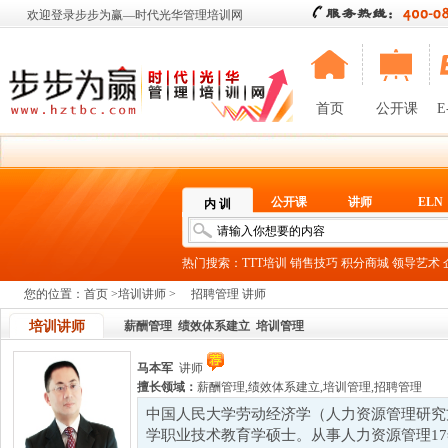
欢迎登录步步为赢—时代光华管理培训网
首页
公开课
E
公开课
讲师
ELN
内 训
热门搜索：
TTT培训
销售技巧
积分商城
领导艺术
您的位置：
首页
>
培训讲师
>
招聘管理 讲师
培训讲师
薪酬管理
绩效体系建立
培训管理
马本军
讲师
擅长领域：
薪酬管理
,
绩效体系建立
,
培训管理
,
招聘管理
中国人民大学劳动经济学（人力资源管理研究
学职业技术教育学硕士。从事人力资源管理1