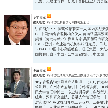
总监、总经理等职，积累丰富的企业人力资源管理
龙平
讲师
擅长领域：
招聘管理
,
销售技巧
,
销售过程管理
讲师简介： 中国营销招聘第一人 国内实战派
C8(中国)销售管理机构合伙人 营销经理高级
频道《劳动与就业》栏目专家 美国领导力研究
IBC（亚洲）商业咨询机构特约研究员。 详
（FAO）中国中心高级教官、旺旺集团（大
国协和门窗（中国）公司营销顾问，中国国...
娄萌
讲师
擅长领域：
招聘管理
,
绩效体系建立
,
团队建设
,
领导力
,
领导
◆某管理咨询公司首席培训师，北京时代光华
培训师，广州市政府培训中心特邀讲师。 ◆
民大学管理学博士，专业培训导师，实战型人
练班、深圳研究生院、香港光华管理学院、中
所高校EMBA课程研修班主讲老师。主要培
能提升、企业绩效与薪酬制度设计。 ◆曾在T