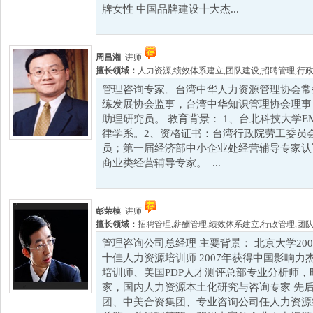
牌女性 中国品牌建设十大杰...
周昌湘
讲师
擅长领域：
人力资源
,
绩效体系建立
,
团队建设
,
招聘管理
,
行
管理咨询专家。台湾中华人力资源管理协会常
练发展协会监事，台湾中华知识管理协会理事
助理研究员。 教育背景： 1、台北科技大学E
律学系。2、资格证书：台湾行政院劳工委员
员；第一届经济部中小企业处经营辅导专家认
商业类经营辅导专家。 ...
彭荣模
讲师
擅长领域：
招聘管理
,
薪酬管理
,
绩效体系建立
,
行政管理
,
团
管理咨询公司总经理 主要背景： 北京大学200
十佳人力资源培训师 2007年获得中国影响力
培训师、美国PDP人才测评总部专业分析师
家，国内人力资源本土化研究与咨询专家 先
团、中美合资集团、专业咨询公司任人力资源