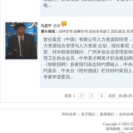
电...
马思宇
讲师
擅长领域：
招聘管理
,
薪酬管理
,
绩效体系建立
,
团队建设
,
培
曾任索尼（中国）有限公司人力资源部经理，
力资源综合管理与人力资源 企划，现任索尼
部、对外联络部顾问，广州禾创企业管理咨询
理卫生协会会员，中华英才网英才职业规划师
《智联招聘》多家报刊杂志特约撰稿人，中央
约嘉宾，中央台《绝对挑战》栏目特约策划人
专家评选委员...
首页
1
2
3
4
末页
共4页/共
时代光华
|
关于我们
|
联系我们
|
合作伙
Copyright © 2003-2
咨询热线：400-080