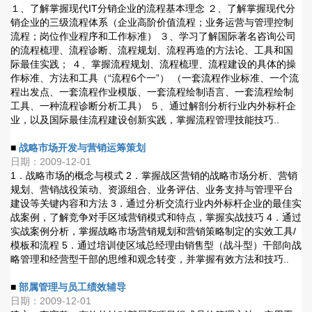
１、了解掌握现代IT分销企业的流程基本理念 ２、了解掌握现代分
销企业的三级流程体系（企业高阶价值流程；业务运营与管理控制
流程；岗位作业程序和工作标准） ３、学习了解国际著名咨询公司
的流程梳理、流程诊断、流程规划、流程再造的方法论、工具和国
际最佳实践； ４、掌握流程规划、流程梳理、流程建设的具体的操
作标准、方法和工具（“流程6个一”） （一套流程作业标准、一个流
程出发点、一套流程作业模版、一套流程绘制语言、一套流程绘制
工具、一种流程诊断分析工具） ５、通过解剖分析行业内外标杆企
业，以及国际最佳流程建设创新实践，掌握流程管理技能技巧..
■
战略市场开发与营销运筹策划
日期：2009-12-01
1．战略市场的概念与模式 2．掌握战区营销的战略市场分析、营销
规划、营销战役策动、资源组合、业务评估、业务支持与管理平台
建设等关键内容和方法 3．通过分析交流行业内外标杆企业的最佳实
战案例，了解竞争对手区域营销模式和特点，掌握实战技巧 4．通过
实战案例分析，掌握战略市场营销规划和营销策略制定的实效工具/
模板和流程 5．通过培训使区域总经理由销售型（战斗型）干部向战
略管理和经营型干部的思维和观念转变，并掌握有效方法和技巧..
■
部属管理与员工绩效辅导
日期：2009-12-01