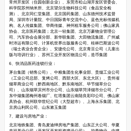
常州开发区（住园创新企业）、东莞市松山湖开发区管委会、
科学院苏州纳米所、北京望尔生物科技公司（食品安全检
测）、北京同仁堂集团、北京国药集团、山东德州技术监督
局、深圳市计量院、中日国际青年交流中心、蓝色光标传媒机
构、名人传媒集团、华商传媒、神州租车服务公司；佛山家具
协会、北京医药集团；北京一轻集团、北京万豪物业管理公
司、汽车协会会展分部、新华联集团、大田物流集团、广州威
时沛运有限公司、计算机世界出版服务公司、桂林巴斯波公司
（瑞士表业合资企业）、安捷伦公司、北京青豆公司（儿童出
版与培训行业）、苏州工业开发区物流公司，造币集团
6、快消品医药连锁行业：
茅台集团（销售公司）、中粮集团生化事业部、贵烟工业公司
（工业公司总部、复烤公司、西部大区、东北大区）、贵州省
烟草商业公司（黔西南地区、黔东南地区、毕节烟草分公
司）、山东烟草滨州市分公司、山东烟草菏泽烟市分公司、广
东中烟集团梅州卷烟厂、红塔集团云南陆良彩印公司、佛山家
具协会、杭州联华世纪公司（大型超市）、上海永乐集团、北
京房山利民公司、山东漱玉集团
7、建设与房地产业：
北京地铁集团、青岛麦迪绅房地产集团、山东正大公司、华夏
幸福基业公司（开发区开发投资建设公司）、均豪物业、中建