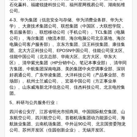
石化赢科、福建锐捷科技公司、福州星网视易公司、湖南拓维
公司。
4-3、华为集团（信息安全与存储、华为消费业务群、华为大
学）、大唐技术集团公司、联想集团（中国区，大联想学院，
售后服务部）、联想移动公司（手机公司）、TCL集团（电脑
公司）、海尔集团（物流本部、海尔电脑公司北京基地、海尔
电脑公司客户服务部）、京东方集团、汉王科技集团、康佳集
团、北大方正科技公司、EPOSN中国公司、佳能公司亚太区、
佳能中国公司（北京总部、华南大区、北方大区、华东大
区）、清华紫光集团（HP分销中心、笔记本事业部）、清华同
方集团、中航集团深南电路、美的集团中央空调事业部、深圳
好易通公司、广东华凌集团、大洋科技公司（产品事业部、市
场部）、杭州士兰威公司、、宏基中国公司（方正事业单
位）、山东威海新北洋信息公司、佳杰科技公司。北京电控集
团。
5、科研与公共服务行业：
四川省公安厅、江苏省明光市招商局、中国国际航空集团、山
东航空公司、四川航空公司、首都机场集团动力能源公司、海
航旅业集团、云南机场集团、中外运90公司、北京国资委翔龙
公司、苏州开发区（住园创新企业）、无锡开发区、