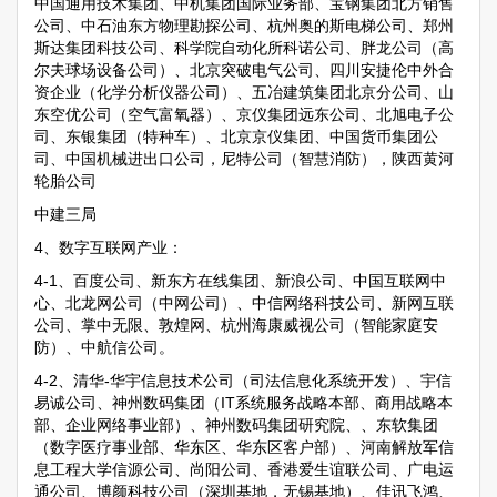
中国通用技术集团、中机集团国际业务部、宝钢集团北方销售
公司、中石油东方物理勘探公司、杭州奥的斯电梯公司、郑州
斯达集团科技公司、科学院自动化所科诺公司、胖龙公司（高
尔夫球场设备公司）、北京突破电气公司、四川安捷伦中外合
资企业（化学分析仪器公司）、五冶建筑集团北京分公司、山
东空优公司（空气富氧器）、京仪集团远东公司、北旭电子公
司、东银集团（特种车）、北京京仪集团、中国货币集团公
司、中国机械进出口公司，尼特公司（智慧消防），陕西黄河
轮胎公司
中建三局
4、数字互联网产业：
4-1、百度公司、新东方在线集团、新浪公司、中国互联网中
心、北龙网公司（中网公司）、中信网络科技公司、新网互联
公司、掌中无限、敦煌网、杭州海康威视公司（智能家庭安
防）、中航信公司。
4-2、清华-华宇信息技术公司（司法信息化系统开发）、宇信
易诚公司、神州数码集团（IT系统服务战略本部、商用战略本
部、企业网络事业部）、神州数码集团研究院、、东软集团
（数字医疗事业部、华东区、华东区客户部）、河南解放军信
息工程大学信源公司、尚阳公司、香港爱生谊联公司、广电运
通公司、博颜科技公司（深圳基地，无锡基地）、佳讯飞鸿、