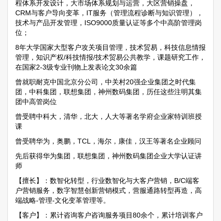
程体系开发设计，大市场体系规划与运营，大区营销操盘，
CRM与客户导向变革，IT服务（管理流程诊断与知识管理），
技术与产品开发管理，ISO9000质量认证等多个中高阶管理岗
位；
8年大学国家大型客户攻关项目管理，技术贸易，科技信息情报
管理，知识产权/科技情报/技术贸易公共教学，课题研究工作，
在国家2-3级专业刊物上发表论文30余篇
曾就职耐克中国北京分公司，中关村20强企业集团之时代集
团，中科集团，联想集团，神州数码集团，历任这些注明其集
团中高管岗位
曾受聘中科大，清华，北大，人大等著名学府企业家特训班授
课
曾受聘华为，奥鹏，TCL，海尔，康佳，汉王等著名企业顾问
先后获得华为集团，联想集团，神州数码集团企业大学认证讲
师
【擅长】：数智化转型，行业数智化与大客户营销，B/C端客
户营销服务，数字智慧创新营销模式，营服通路转型再造，高
端战略-管理-文化变革管理等。
【客户】：累计咨询客户咨询服务项目80余个，累计培训客户