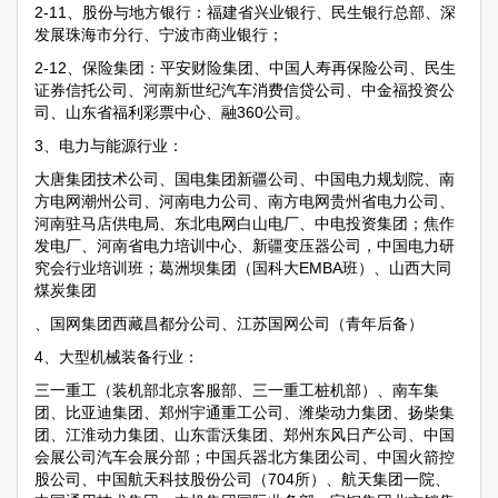
2-11、股份与地方银行：福建省兴业银行、民生银行总部、深
发展珠海市分行、宁波市商业银行；
2-12、保险集团：平安财险集团、中国人寿再保险公司、民生
证券信托公司、河南新世纪汽车消费信贷公司、中金福投资公
司、山东省福利彩票中心、融360公司。
3、电力与能源行业：
大唐集团技术公司、国电集团新疆公司、中国电力规划院、南
方电网潮州公司、河南电力公司、南方电网贵州省电力公司、
河南驻马店供电局、东北电网白山电厂、中电投资集团；焦作
发电厂、河南省电力培训中心、新疆变压器公司，中国电力研
究会行业培训班；葛洲坝集团（国科大EMBA班）、山西大同
煤炭集团
、国网集团西藏昌都分公司、江苏国网公司（青年后备）
4、大型机械装备行业：
三一重工（装机部北京客服部、三一重工桩机部）、南车集
团、比亚迪集团、郑州宇通重工公司、潍柴动力集团、扬柴集
团、江淮动力集团、山东雷沃集团、郑州东风日产公司、中国
会展公司汽车会展分部；中国兵器北方集团公司、中国火箭控
股公司、中国航天科技股份公司（704所）、航天集团一院、