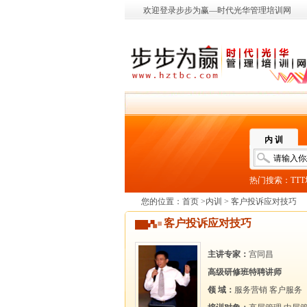
欢迎登录步步为赢—时代光华管理培训网
内 训
热门搜索：
TT
您的位置：
首页
>
内训
> 客户投诉应对技巧
客户投诉应对技巧
主讲专家：
宫同昌
高级研修班特聘讲师
领 域：
服务营销
客户服务