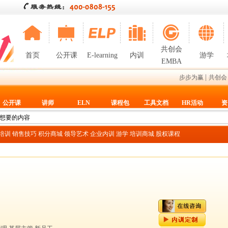
共创会
首页
公开课
E-learning
内训
游学
EMBA
|
步步为赢
共创会
公开课
讲师
ELN
课程包
工具文档
HR活动
资
T培训
销售技巧
积分商城
领导艺术
企业内训
游学
培训商城
股权课程