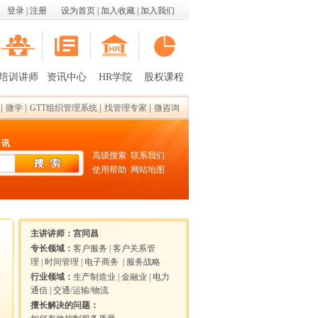
登录
|
注册
设为首页
|
加入收藏
|
加入我们
培训讲师
资讯中心
HR学院
股权课程
|
|
|
|
微学
GTT组织管理系统
找管理专家
微咨询
 讯
高级搜索
联系我们
使用帮助
网站地图
主讲讲师：
宫同昌
专长领域：
客户服务
|
客户关系管
理
|
时间管理
|
电子商务
|
服务战略
行业领域：
生产制造业
|
金融业
|
电力
通信
|
交通/运输/物流
擅长解决的问题：