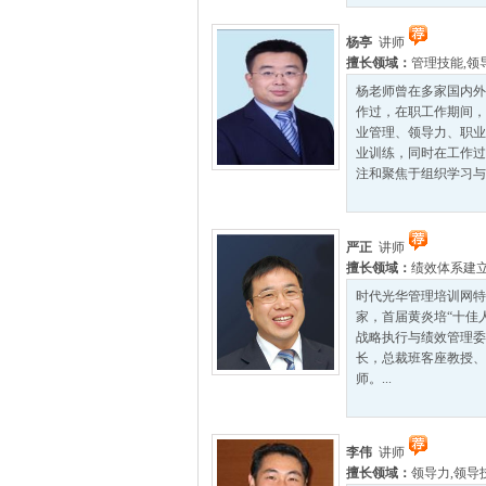
杨亭
讲师
擅长领域：
管理技能
,
领
杨老师曾在多家国内外
作过，在职工作期间，
业管理、领导力、职业
业训练，同时在工作过
注和聚焦于组织学习与
严正
讲师
擅长领域：
绩效体系建
时代光华管理培训网特
家，首届黄炎培“十佳人
战略执行与绩效管理委
长，总裁班客座教授、
师。...
李伟
讲师
擅长领域：
领导力
,
领导