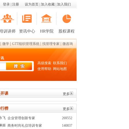
登录
|
注册
设为首页
|
加入收藏
|
加入我们
培训讲师
资讯中心
HR学院
股权课程
|
|
|
|
微学
GTT组织管理系统
找管理专家
微咨询
 讯
高级搜索
联系我们
使用帮助
网站地图
开课
更多
行榜
更多
永飞
企业管理创新专家
269552
琳姬
商务时尚礼仪培训专家
140837