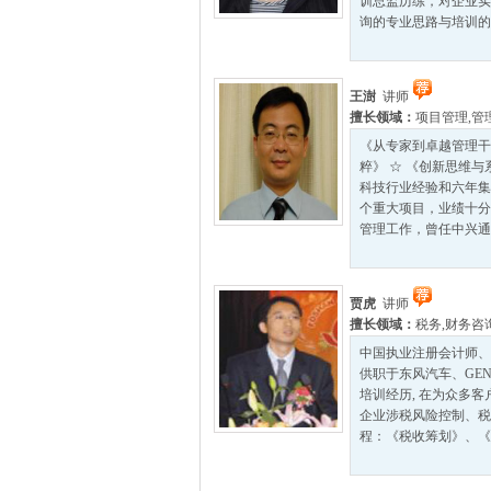
训总监历练，对企业实
询的专业思路与培训的训
王澍
讲师
擅长领域：
项目管理
,
管
《从专家到卓越管理干
粹》 ☆ 《创新思维
科技行业经验和六年集
个重大项目，业绩十分
管理工作，曾任中兴通讯
贾虎
讲师
擅长领域：
税务
,
财务咨
中国执业注册会计师、
供职于东风汽车、GE
培训经历, 在为众多
企业涉税风险控制、税
程：《税收筹划》、《