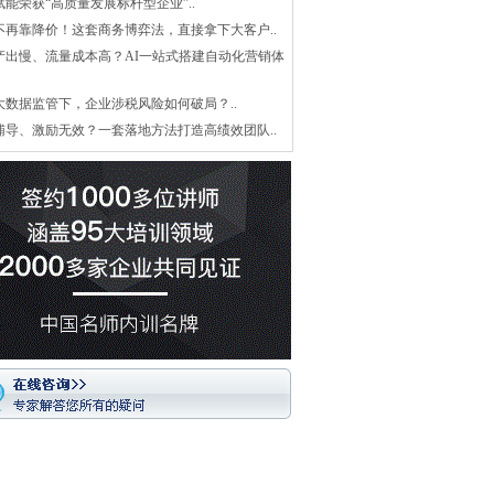
赋能荣获“高质量发展标杆型企业”..
不再靠降价！这套商务博弈法，直接拿下大客户..
产出慢、流量成本高？AI一站式搭建自动化营销体
大数据监管下，企业涉税风险如何破局？..
辅导、激励无效？一套落地方法打造高绩效团队..