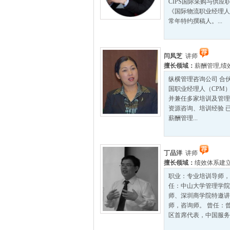
CIPS国际采购与供应
《国际物流职业经理人
常年特约撰稿人。...
闫凤芝
讲师
擅长领域：
薪酬管理
,
绩
纵横管理咨询公司 合
国职业经理人（CPM）
并兼任多家培训及管理
资源咨询、培训经验 
薪酬管理...
丁品洋
讲师
擅长领域：
绩效体系建
职业：专业培训导师，
任：中山大学管理学院
师、深圳商学院特邀讲
师，咨询师。 曾任：曾
区首席代表，中国服务标