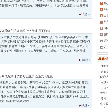
职业资格认证高级培训师; 《中国物流行业岗位规范指导丛书》副主编;
臧
知识体系指导》编委成员; 《中国海关》、《现代物流报》供应链专栏
林
详细>>
刘
许
何
效体系建立
,
培训管理
,
行政管理
,
员工激励
戴
伙人 中国人力资源开发研究会（CHRP）认证培训讲师委员会副主任 中
周
认证特邀培训师 2004中国TOP100金牌管理咨询师 复旦总裁班特邀讲师
咨询机构特邀培训师 工作经历： 多年企业高层管理经验及十余年人力
高
已开发的部分课程有： 《人力资源3P核心课程（工作分析、绩效管理、
最新动
详细>>
·
打通
·
第4
立
,
领导力
,
沟通技能
,
职业素养
,
企业文化建设
解锁结
·
告别
实战型人力资源专家。 获得荣誉：2007中国十大员工职业化培训师 现
EDP特邀讲师、中山大学在职MBA高 级研修班人力资源方向特邀讲
·
走进
师、 深圳研究生院职业经理人课程主讲导师、多家管理顾问 公司讲
性增长
任多家港资上巿集团人力资源总监、执行总经理及美国Digital 5亚太地
·
跨部
准化评价中心副总裁...
部门协
详细>>