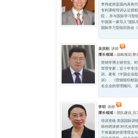
李伟老师是国内具有代
专利课程培训认证授权
院， 并与国际学习型
中国第一家导入“团队
国际学习型组织协会《团
吴洪刚
讲师
擅长领域：
战略规划
,
整
营销学博士研究生。时
管理专家，近十年专注
训。著有《中国企业批
训》、《营销组织框架
名企业的管理顾问。 吴
李明
讲师
擅长领域：
团队建设
,
员
培训资格 美国国际训
班特聘讲师 时代光华
于将最新的管理理念与