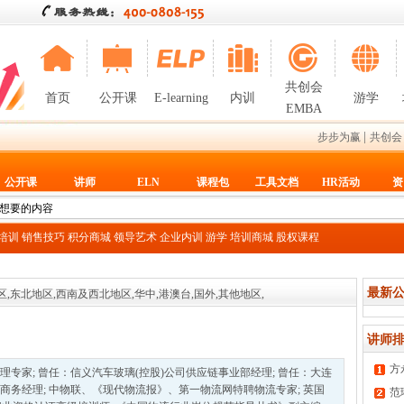
共创会
首页
公开课
E-learning
内训
游学
EMBA
|
步步为赢
共创会
公开课
讲师
ELN
课程包
工具文档
HR活动
资
T培训
销售技巧
积分商城
领导艺术
企业内训
游学
培训商城
股权课程
最新公
,东北地区,西南及西北地区,华中,港澳台,国外,其他地区,
讲师排
方
专家; 曾任：信义汽车玻璃(控股)公司供应链事业部经理; 曾任：大连
商务经理; 中物联、《现代物流报》、第一物流网特聘物流专家; 英国
范