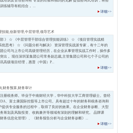
战培训及管理咨询有 专业的经验和独到的见解 提倡咨询式培训，将咨
练辅导有机结合， ...
详细>>
理技能
,
创新管理
,
中层管理
,
领导艺术
部 》 ☆ 《中层管理干部综合管理技能训练》 ☆ 《项目管理实战精
与系统思考》 ☆ 《问题分析与解决》 资深管理实战派专家，有十二年的
团公司与上市公司高级管理经历，在企业从事管理实战工作时，操作多
突出 。现任深圳某集团公司常务副总裁,主管集团公司和七个子公司的
高级项目经理，惠普（中国）P...
详细>>
询
,
财务预算
,
财务审计
注册税务师。毕业于中南财经大学，华中科技大学工商管理硕士。曾经
NDA、富士康国际控股等上市公司。具有超过十年的财务和税务咨询和
客户提供专业服务的过程中，取得了良好的效果。在企业财务诊断、大型
务筹划及风险投资、收购兼并等领域有深刻的理解和研究。 品牌课
财务信息化管理》、《财务报告分析与企业财务诊断》...
详细>>