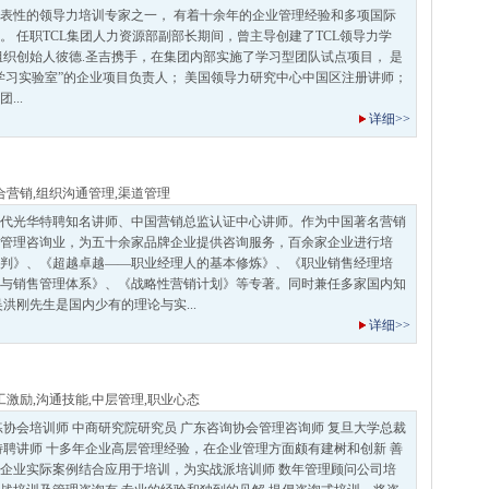
表性的领导力培训专家之一， 有着十余年的企业管理经验和多项国际
。 任职TCL集团人力资源部副部长期间，曾主导创建了TCL领导力学
组织创始人彼德.圣吉携手，在集团内部实施了学习型团队试点项目， 是
学习实验室”的企业项目负责人； 美国领导力研究中心中国区注册讲师；
...
详细>>
合营销
,
组织沟通管理
,
渠道管理
代光华特聘知名讲师、中国营销总监认证中心讲师。作为中国著名营销
管理咨询业，为五十余家品牌企业提供咨询服务，百余家企业进行培
判》、《超越卓越——职业经理人的基本修炼》、《职业销售经理培
与销售管理体系》、《战略性营销计划》等专著。同时兼任多家国内知
洪刚先生是国内少有的理论与实...
详细>>
工激励
,
沟通技能
,
中层管理
,
职业心态
练协会培训师 中商研究院研究员 广东咨询协会管理咨询师 复旦大学总裁
特聘讲师 十多年企业高层管理经验，在企业管理方面颇有建树和创新 善
企业实际案例结合应用于培训，为实战派培训师 数年管理顾问公司培