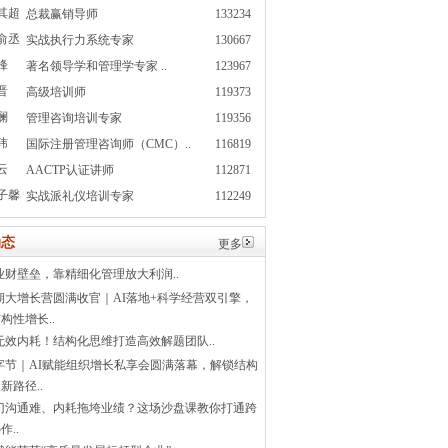
其超
总裁赢销导师
133234
俞丞
实战执行力系统专家
130667
峰
著名领导学和管理学专家 ..
123967
晋
高级培训师
119373
澜
管理咨询培训专家
119356
玮
国际注册管理咨询师（CMC）..
116819
云
AACTP认证讲师
112871
子馨
实战派礼仪培训专家
112249
态
更多
业财壁垒，靠精细化管理放大利润..
1期大增长营圆满收官｜AI落地+科学经营双引擎，
构性增长..
无效内耗！结构化思维打造高效解题团队..
字节｜AI赋能组织增长私享会圆满落幕，解锁结构
新路径..
门沟通难、内耗拖垮业绩？这场沙盘课教你打通跨
作..