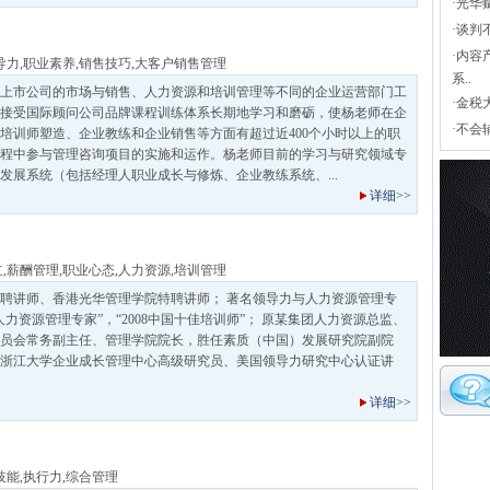
·
光华
·
谈判
·
内容
导力
,
职业素养
,
销售技巧
,
大客户销售管理
系..
上市公司的市场与销售、人力资源和培训管理等不同的企业运营部门工
·
金税
接受国际顾问公司品牌课程训练体系长期地学习和磨砺，使杨老师在企
·
不会
培训师塑造、企业教练和企业销售等方面有超过近400个小时以上的职
程中参与管理咨询项目的实施和运作。杨老师目前的学习与研究领域专
发展系统（包括经理人职业成长与修炼、企业教练系统、...
详细>>
立
,
薪酬管理
,
职业心态
,
人力资源
,
培训管理
聘讲师、香港光华管理学院特聘讲师； 著名领导力与人力资源管理专
力资源管理专家”，“2008中国十佳培训师”； 原某集团人力资源总监、
员会常务副主任、管理学院院长，胜任素质（中国）发展研究院副院
浙江大学企业成长管理中心高级研究员、美国领导力研究中心认证讲
详细>>
技能
,
执行力
,
综合管理