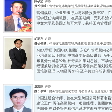
陈硕坚
讲师
擅长领域：
营销策划
,
市场策划
,
品牌策划
,
战略规划
,
品牌战
营销战略、企业组织行为与风险投资专家，在
理学院任访问教授。 在美国期间，受到乔治·
中文大学及美国芝加哥大学，获得工商管理硕士（
胡润东
讲师
擅长领域：
销售技巧
,
渠道管理
,
沟通技能
,
管理技能
,
中层管
MBA学历 美国GEC集团广东众行管理顾问公司
业培训师认证讲师 中旭商学院高级讲师 历任
东北分公司总经理 神奇集团策划总监、市场总
经理兼培训经 某国内特大型零售集团策划经理
国培训经理 人物经历 97年至今共13年培训经验，并
袁志刚
讲师
擅长领域：
财务管理
,
信息化管理
,
办公自动化
,
信息资源开
中国注册会计师，曾在大型跨国公司和著名咨
建设工作 历任高级顾问，项目经理，集团财
等职务 在财务管理和信息系统方面有丰富的实战