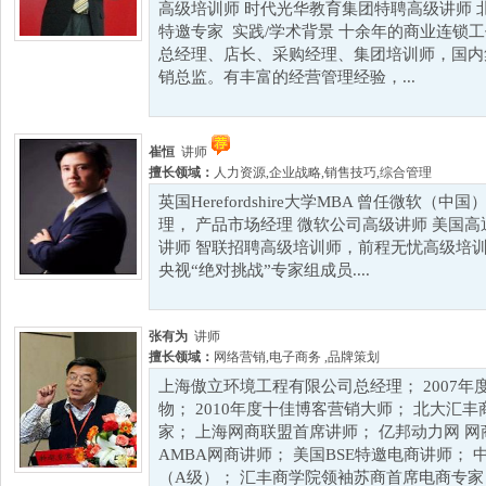
高级培训师 时代光华教育集团特聘高级讲师 
特邀专家 实践/学术背景 十余年的商业连锁
总经理、店长、采购经理、集团培训师，国内
销总监。有丰富的经营管理经验，...
崔恒
讲师
擅长领域：
人力资源
,
企业战略
,
销售技巧
,
综合管理
英国Herefordshire大学MBA 曾任微软（
理， 产品市场经理 微软公司高级讲师 美国
讲师 智联招聘高级培训师，前程无忧高级培
央视“绝对挑战”专家组成员....
张有为
讲师
擅长领域：
网络营销
,
电子商务
,
品牌策划
上海傲立环境工程有限公司总经理； 2007
物； 2010年度十佳博客营销大师； 北大汇
家； 上海网商联盟首席讲师； 亿邦动力网 网
AMBA网商讲师； 美国BSE特邀电商讲师；
（A级）； 汇丰商学院领袖苏商首席电商专家