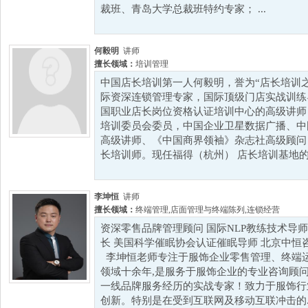
裁班、青岛大学总裁班特约专家； ...
何毅明
讲师
擅长领域：
培训管理
中国店长培训第一人何毅明，誉为“店长培训
际资深连锁管理专家，国际顶级门店实战训练
国职业店长岗位资格认证培训中心的高级讲师，
培训委员会委员，中国企业卫星数据广播、中
高级讲师、《中国商界领袖》杂志社高级顾问
长培训师。现任福得（杭州） 店长培训基地的首
李坤恒
讲师
擅长领域：
终端管理
,
店面管理与终端陈列
,
连锁经营
资深零售品牌管理顾问 国际NLP教练技术导
长 美国科学催眠协会认证催眠导师 北京中恒
李坤恒老师专注于服饰企业零售管理、终端
领域十余年,是服务于服饰企业的专业咨询顾
一线品牌服务经历的实战专家！致力于服饰行
创新。特别是在受到互联网及移动互联冲击的..