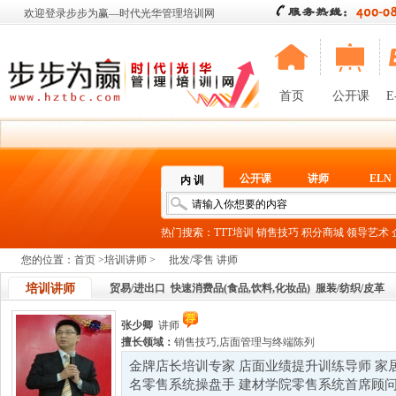
欢迎登录步步为赢—时代光华管理培训网
首页
公开课
E
公开课
讲师
ELN
内 训
热门搜索：
TTT培训
销售技巧
积分商城
领导艺术
您的位置：
首页
>
培训讲师
>
批发/零售 讲师
培训讲师
贸易/进出口
快速消费品(食品,饮料,化妆品)
服装/纺织/皮革
张少卿
讲师
擅长领域：
销售技巧
,
店面管理与终端陈列
金牌店长培训专家 店面业绩提升训练导师 家
名零售系统操盘手 建材学院零售系统首席顾问