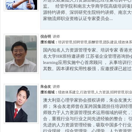
外运长航集团人力资源部副总经理兼培训中心
监。 经管学院和南京大学商学院高级培训项
源特约讲师、深圳研究生院特约讲师、南京大
家物流师职业资格认证专家委员会...
倪合明
讲师
擅长领域：
培训管理
,
招聘管理
,
薪酬管理
,
团队建设
,
绩效体
国内知名人力资源管理专家、培训专家 香港光
名大学HR班特邀讲师 江苏省企业管理咨询协会
learning应用实施中心首席顾问 ， 从事培
其数。因本课程实用性极强，应邀授课已超过200
朱会友
讲师
擅长领域：
绩效体系建立
,
行政管理
,
人力资源
,
招聘管理
,
职
澳大利亚心理学家协会授权讲师，朱会友澳大
师； 朱会友老师曾在某跨国集团担任培训经理
师致力于人力资源管理技术运用领域的研究，
合，重视行业与行业之间先进经验的整合； 
先进的人力资源管理经验，吸取中国多个行业
行业现状，综合管理学、心理学、人力资源管