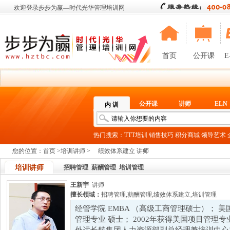
欢迎登录步步为赢—时代光华管理培训网
首页
公开课
E
公开课
讲师
ELN
内 训
热门搜索：
TTT培训
销售技巧
积分商城
领导艺术
您的位置：
首页
>
培训讲师
>
绩效体系建立 讲师
培训讲师
招聘管理
薪酬管理
培训管理
王新宇
讲师
擅长领域：
招聘管理
,
薪酬管理
,
绩效体系建立
,
培训管理
经管学院 EMBA （高级工商管理硕士）； 
管理专业 硕士； 2002年获得美国项目管理专