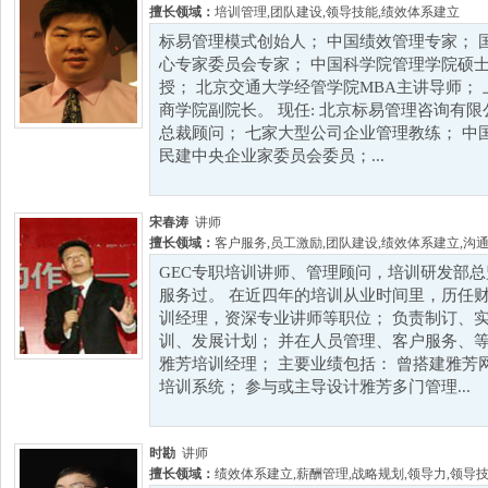
擅长领域：
培训管理
,
团队建设
,
领导技能
,
绩效体系建立
标易管理模式创始人； 中国绩效管理专家； 
心专家委员会专家； 中国科学院管理学院硕士
授； 北京交通大学经管学院MBA主讲导师；
商学院副院长。 现任: 北京标易管理咨询有
总裁顾问； 七家大型公司企业管理教练； 中
民建中央企业家委员会委员；...
宋春涛
讲师
擅长领域：
客户服务
,
员工激励
,
团队建设
,
绩效体系建立
,
沟
GEC专职培训讲师、管理顾问，培训研发部
服务过。 在近四年的培训从业时间里，历任财
训经理，资深专业讲师等职位； 负责制订、实
训、发展计划； 并在人员管理、客户服务、
雅芳培训经理； 主要业绩包括： 曾搭建雅芳网上培
培训系统； 参与或主导设计雅芳多门管理...
时勘
讲师
擅长领域：
绩效体系建立
,
薪酬管理
,
战略规划
,
领导力
,
领导