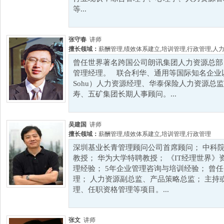
等...
张守春
讲师
擅长领域：
薪酬管理
,
绩效体系建立
,
培训管理
,
行政管理
,
人
曾任世界著名跨国公司朗讯集团人力资源总部
管理经理。 联合利华、通用等国际知名企业以及知
Sohu）人力资源经理、华泰保险人力资源总
寿、五矿集团长期人事顾问。...
吴建国
讲师
擅长领域：
薪酬管理
,
绩效体系建立
,
培训管理
,
行政管理
深圳基业长青管理顾问公司首席顾问； 中科
教授； 华为大学特聘教授； 《IT经理世界》
理经验； 5年企业管理咨询与培训经验； 曾
理； 人力资源副总监、产品策略总监； 主持
理、任职资格管理等项目。...
张文
讲师