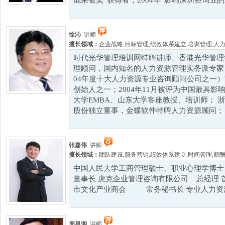
成果银奖”获得者；2004年“影响深圳咨询业的二十
徐沁
讲师
擅长领域：
企业战略
,
目标管理
,
绩效体系建立
,
培训管理
,
人
时代光华管理培训网特聘讲师、香港光华管理
理顾问，国内知名的人力资源管理实务派专家
04年度十大人力资源专业咨询顾问公司之一）
创始人之一；2004年11月被评为中国最具影
大学EMBA、山东大学客座教授、培训师； 
股份独立董事，金蝶软件特聘人力资源顾问； 在
张嘉伟
讲师
擅长领域：
团队建设
,
服务营销
,
绩效体系建立
,
时间管理
,
薪
中国人民大学工商管理硕士、职业心理学博
董事长 虎克企业管理咨询有限公司 总经理 
市文化产业商会 常务秘书长 专业人力资源杂
周昌湘
讲师