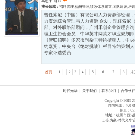
马思宇
讲师
擅长领域：
招聘管理
,
薪酬管理
,
绩效体系建立
,
团队建设
,
培
曾任索尼（中国）有限公司人力资源部经理，
力资源综合管理与人力资源 企划，现任索尼
部、对外联络部顾问，广州禾创企业管理咨询
理卫生协会会员，中华英才网英才职业规划师
《智联招聘》多家报刊杂志特约撰稿人，中央
约嘉宾，中央台《绝对挑战》栏目特约策划人
专家评选委员...
首页
1
2
3
4
5
6
7
8
末
时代光华
|
关于我们
|
联系我们
|
合作伙
Copyright © 2003-2
咨询热线：400-080
传真：0571
地址：杭州市西湖
步步为赢-时代光华