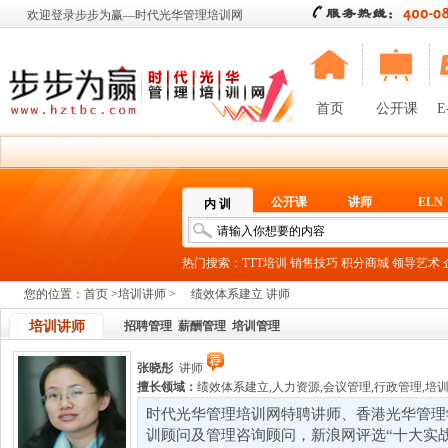
欢迎登录步步为赢—时代光华管理培训网
首页
公开课
E
公开课
讲师
ELN
内 训
热门搜索：
TTT培训
销售技巧
积分商城
领导艺术
您的位置：
首页
>
培训讲师
>
绩效体系建立 讲师
培训讲师
招聘管理
薪酬管理
培训管理
张晓彤
讲师
擅长领域：
绩效体系建立
,
人力资源
,
会议管理
,
行政管理
,
培
时代光华管理培训网特聘讲师、香港光华管理
训顾问及管理咨询顾问，新浪网评选“十大实战