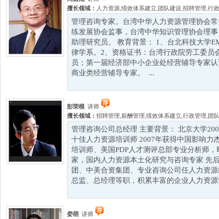
擅长领域：
人力资源
,
绩效体系建立
,
团队建设
,
招聘管理
,
行
管理咨询专家。台湾中华人力资源管理协会常
练发展协会监事，台湾中华知识管理协会理事
助理研究员。 教育背景： 1、台北科技大学E
律学系。2、资格证书：台湾行政院劳工委员
员；第一届经济部中小企业处经营辅导专家认
商业类经营辅导专家。 ...
彭荣模
讲师
擅长领域：
招聘管理
,
薪酬管理
,
绩效体系建立
,
行政管理
,
团
管理咨询公司总经理 主要背景： 北京大学200
十佳人力资源培训师 2007年获得中国影响力
培训师、美国PDP人才测评总部专业分析师
家，国内人力资源本土化研究与咨询专家 先
团、中美合资集团、专业咨询公司任人力资源
总监、总经理等职，积累丰富的企业人力资源管理
娄萌
讲师