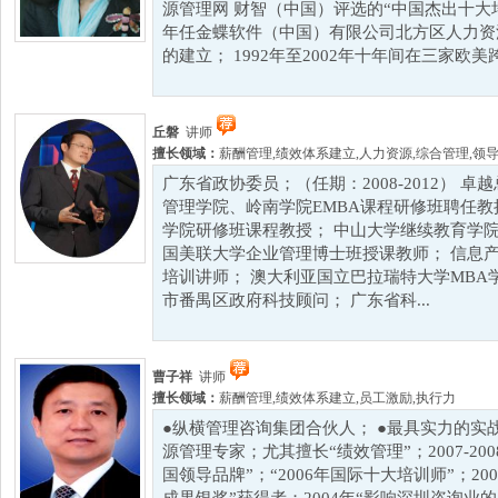
源管理网 财智（中国）评选的“中国杰出十大培训
年任金蝶软件（中国）有限公司北方区人力资
的建立； 1992年至2002年十年间在三家欧美跨
丘磐
讲师
擅长领域：
薪酬管理
,
绩效体系建立
,
人力资源
,
综合管理
,
领
广东省政协委员；（任期：2008-2012） 
管理学院、岭南学院EMBA课程研修班聘任教
学院研修班课程教授； 中山大学继续教育学院
国美联大学企业管理博士班授课教师； 信息
培训讲师； 澳大利亚国立巴拉瑞特大学MBA
市番禺区政府科技顾问； 广东省科...
曹子祥
讲师
擅长领域：
薪酬管理
,
绩效体系建立
,
员工激励
,
执行力
●纵横管理咨询集团合伙人； ●最具实力的实
源管理专家；尤其擅长“绩效管理”；2007-2
国领导品牌”；“2006年国际十大培训师”；2