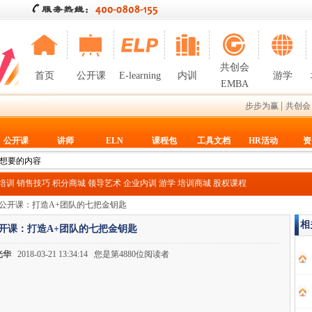
共创会
首页
公开课
E-learning
内训
游学
EMBA
|
步步为赢
共创会
公开课
讲师
ELN
课程包
工具文档
HR活动
资
T培训
销售技巧
积分商城
领导艺术
企业内训
游学
培训商城
股权课程
华公开课：打造A+团队的七把金钥匙
相
开课：打造A+团队的七把金钥匙
光华
2018-03-21 13:34:14 您是第4880位阅读者