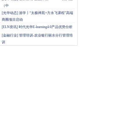
（中
[
光华动态
]
游学丨“太极禅苑+方永飞课程”高端
商圈项目启动
[
ELN资讯
]
时代光华E-learning4.0产品优势分析
[
金融行业
]
管理培训-农业银行丽水分行管理培
训