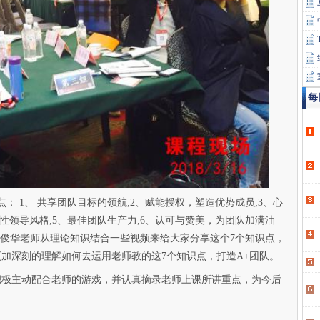
每
： 1、 共享团队目标的领航;2、赋能授权，塑造优势成员;3、心
性领导风格;5、最佳团队生产力;6、认可与赞美，为团队加满油
昂士气。王俊华老师从理论知识结合一些视频来给大家分享这个7个知识点，
加深刻的理解如何去运用老师教的这7个知识点，打造A+团队。
积极主动配合老师的游戏，并认真摘录老师上课所讲重点，为今后