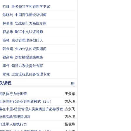
刘峰
著名领导学和管理学专家
陈晓剑
中国百佳新锐培训师
林俞丞
实战执行力系统专家
郭品禾
RCC中文认证导师
高林
感动管理理论创始人
韩金钢
业内公认的资深顾问
银高峰
沙盘模拟演练教练
李伟
领导力系统提升专家
覃曦
运营流程及服务管理专家
关课程
团队执行力特训营
王俊华
互联网时代企业管理新模式（2天）
方永飞
赢在中层-经营管理人员素质提升必修课程
方永飞
总裁实战管理特训营
方永飞
打造军人般执行力
杨俊峰