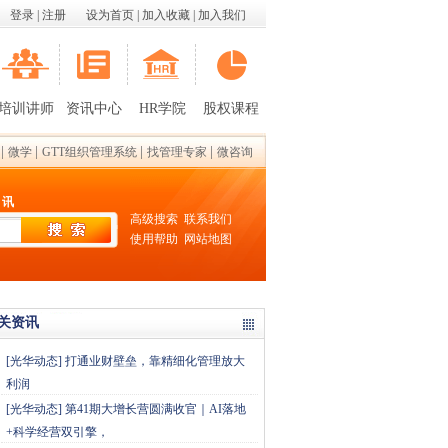
登录
|
注册
设为首页
|
加入收藏
|
加入我们
培训讲师
资讯中心
HR学院
股权课程
|
|
|
|
微学
GTT组织管理系统
找管理专家
微咨询
 讯
高级搜索
联系我们
使用帮助
网站地图
关资讯
[
光华动态
]
打通业财壁垒，靠精细化管理放大
利润
[
光华动态
]
第41期大增长营圆满收官｜AI落地
+科学经营双引擎，