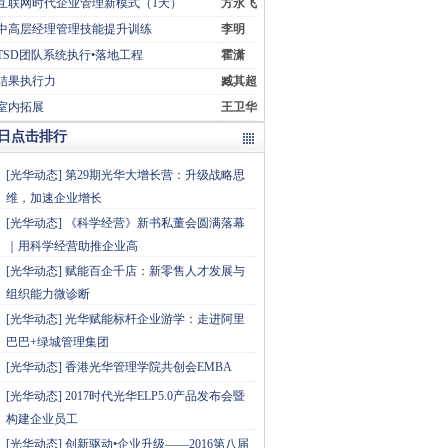
互联网时代企业管理新模式（1天）
方永飞
中高层经理管理技能提升训练
李明
TSD团队系统执行•落地工程
霍潇
结果执行力
臧其超
室内拓展
王卫华
日点击排行
[
光华动态
]
第29期光华大增长营：升级战略思
维，加速企业增长
[
光华动态
]
《科学经营》新书私董会圆满落幕
｜用科学经营助推企业高
[
光华动态
]
赋能百企千店：新零售人才发展与
组织能力微诊断
[
光华动态
]
光华赋能标杆企业游学：走进阿里
巴巴+绿城管理集团
[
光华动态
]
香港光华管理学院共创会EMBA
[
光华动态
]
2017时代光华ELP5.0产品发布会暨
构建企业员工
[
光华动态
]
创新驱动•企业升级——2016第八届