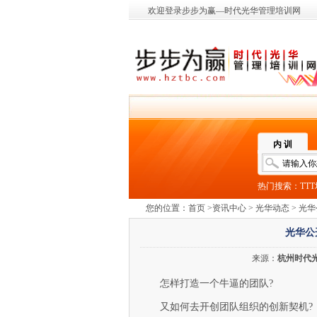
欢迎登录步步为赢—时代光华管理培训网
内 训
热门搜索：
TT
您的位置：
首页
>
资讯中心
>
光华动态
> 光
光华公
来源：
杭州时代
怎样打造一个牛逼的团队?
又如何去开创团队组织的创新契机?