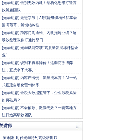
[
光华动态
]
告别无效内耗！结构化思维打造高
效解题团队
[
光华动态
]
走进字节｜AI赋能组织增长私享会
圆满落幕，解锁结构性
[
光华动态
]
跨部门沟通难、内耗拖垮业绩？这
场沙盘课教你打通跨部门
[
光华动态
]
光华赋能荣获“高质量发展标杆型企
业”
[
光华动态
]
谈判不再靠降价！这套商务博弈
法，直接拿下大客户
[
光华动态
]
内容产出慢、流量成本高？AI一站
式搭建自动化营销体系
[
光华动态
]
金税大数据监管下，企业涉税风险
如何破局？
[
光华动态
]
不会辅导、激励无效？一套落地方
法打造高绩效团队
关讲师
陈永隆
时代光华特约高级培训师