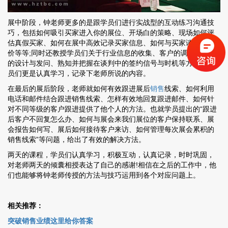
展中阶段，钟老师更多的是跟学员们进行实战型的互动练习沟通技
巧，包括如何吸引买家进入你的展位、开场白的策略、现场如何评
估真假买家、如何在展中高效记录买家信息、如何与买家谈判、报
价等等;同时还教授学员们关于行业信息的收集、客户的调研、问题
的设计与发问、熟知并把握在谈判中的签约信号与时机等方法，学
员们更是认真学习，记录下老师所说的内容。
在最后的展后阶段，老师就如何有效跟进展后
销售
线索、如何利用
电话和邮件结合跟进销售线索、怎样有效地回复跟进邮件、如何针
对不同等级的客户跟进提供了他个人的方法。也就学员提出的“跟进
后客户不回复怎么办、如何与展会来我们展位的客户保持联系、展
会报告如何写、展后如何接待客户来访、如何管理每次展会累积的
销售线索”等问题，给出了有效的解决方法。
两天的课程，学员们认真学习，积极互动，认真记录，时时巩固，
对老师两天的倾囊相授表达了自己的感谢!相信在之后的工作中，他
们也能够将钟老师传授的方法与技巧运用到各个对应问题上。
相关推荐：
突破销售业绩这里给你答案