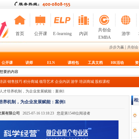
共创会
首页
公开课
E-learning
内训
游学
EMBA
|
步步为赢
共创会
公开课
讲师
ELN
课程包
工具文档
HR活动
资
T培训
销售技巧
积分商城
领导艺术
企业内训
游学
培训商城
股权课程
活人才培养机制，为企业发展赋能：案例1
相
培养机制，为企业发展赋能：案例1
发展有限公司
2025-07-16 13:18:23 您是第1548位阅读者