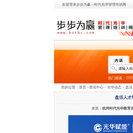
欢迎登录步步为赢—时代光华管理培训网
内 训
热门搜索：
TT
您的位置：
首页
>
资讯中心
>
光华动态
> 盘
盘活人才
来源：
杭州时代光华教育