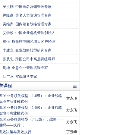
吴洪刚
中国著名营销管理专家
尹隆森
著名人力资源管理专家
吴维库
国内著名战略管理专家
艾学蛟
中国企业危机管理创始人
崔恒
原微软中国区域大客户经理
李建立
企业战略转型研究专家
张从忠
跨国公司中高层训练导师
周坤
全息企业管理咨询专家
江广营
实战研学专家
关课程
BLM业务领先模型（1-6级）：企业战略
方永飞
落地与商业模式创
BLM业务领先模型（1-6级）：企业战略
方永飞
落地与商业模式创
BLM业务领先模型（7-12级）：战略——
方永飞
组织——执行（
高效决策与高效执行
丁云峰