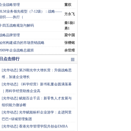
企业战略管理
董权
BLM业务领先模型（7-12级）：战略——
方永飞
组织——执行（
秦1杨1
十四五战略规划与解码
勇1
战略品牌管理
梁中国
如何构建成功的市场营销战略
张镌铭
2009年企业战略总裁班
余世维
日点击排行
[
光华动态
]
第29期光华大增长营：升级战略思
维，加速企业增长
[
光华动态
]
《科学经营》新书私董会圆满落幕
｜用科学经营助推企业高
[
光华动态
]
赋能百企千店：新零售人才发展与
组织能力微诊断
[
光华动态
]
光华赋能标杆企业游学：走进阿里
巴巴+绿城管理集团
[
光华动态
]
香港光华管理学院共创会EMBA