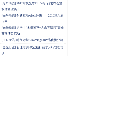
[
光华动态
]
2017时代光华ELP5.0产品发布会暨
构建企业员工
[
光华动态
]
创新驱动•企业升级——2016第八届
（中
[
光华动态
]
游学丨“太极禅苑+方永飞课程”高端
商圈项目启动
[
ELN资讯
]
时代光华E-learning4.0产品优势分析
[
金融行业
]
管理培训-农业银行丽水分行管理培
训