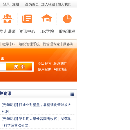
登录
|
注册
设为首页
|
加入收藏
|
加入我们
培训讲师
资讯中心
HR学院
股权课程
|
|
|
|
微学
GTT组织管理系统
找管理专家
微咨询
 讯
高级搜索
联系我们
使用帮助
网站地图
关资讯
[
光华动态
]
打通业财壁垒，靠精细化管理放大
利润
[
光华动态
]
第41期大增长营圆满收官｜AI落地
+科学经营双引擎，