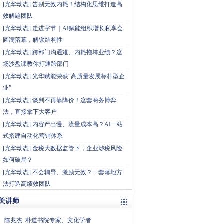
[
光华动态
]
告别无效内耗！结构化思维打造高
效解题团队
[
光华动态
]
走进字节｜AI赋能组织增长私享会
圆满落幕，解锁结构性
[
光华动态
]
跨部门沟通难、内耗拖垮业绩？这
场沙盘课教你打通跨部门
[
光华动态
]
光华赋能荣获“高质量发展标杆型企
业”
[
光华动态
]
谈判不再靠降价！这套商务博弈
法，直接拿下大客户
[
光华动态
]
内容产出慢、流量成本高？AI一站
式搭建自动化营销体系
[
光华动态
]
金税大数据监管下，企业涉税风险
如何破局？
[
光华动态
]
不会辅导、激励无效？一套落地方
法打造高绩效团队
关讲师
陈兆杰
朴道书院专家、文化学者