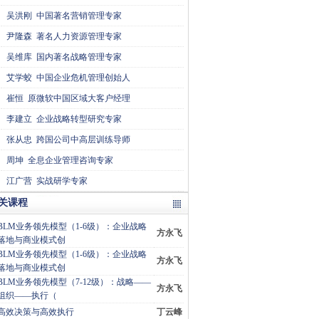
吴洪刚
中国著名营销管理专家
尹隆森
著名人力资源管理专家
吴维库
国内著名战略管理专家
艾学蛟
中国企业危机管理创始人
崔恒
原微软中国区域大客户经理
李建立
企业战略转型研究专家
张从忠
跨国公司中高层训练导师
周坤
全息企业管理咨询专家
江广营
实战研学专家
关课程
BLM业务领先模型（1-6级）：企业战略
方永飞
落地与商业模式创
BLM业务领先模型（1-6级）：企业战略
方永飞
落地与商业模式创
BLM业务领先模型（7-12级）：战略——
方永飞
组织——执行（
高效决策与高效执行
丁云峰