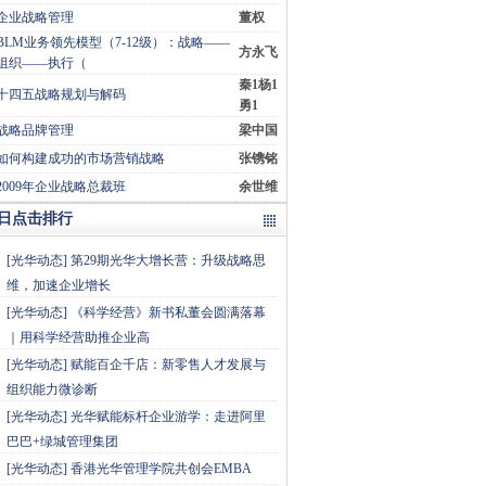
企业战略管理
董权
BLM业务领先模型（7-12级）：战略——
方永飞
组织——执行（
秦1杨1
十四五战略规划与解码
勇1
战略品牌管理
梁中国
如何构建成功的市场营销战略
张镌铭
2009年企业战略总裁班
余世维
日点击排行
[
光华动态
]
第29期光华大增长营：升级战略思
维，加速企业增长
[
光华动态
]
《科学经营》新书私董会圆满落幕
｜用科学经营助推企业高
[
光华动态
]
赋能百企千店：新零售人才发展与
组织能力微诊断
[
光华动态
]
光华赋能标杆企业游学：走进阿里
巴巴+绿城管理集团
[
光华动态
]
香港光华管理学院共创会EMBA