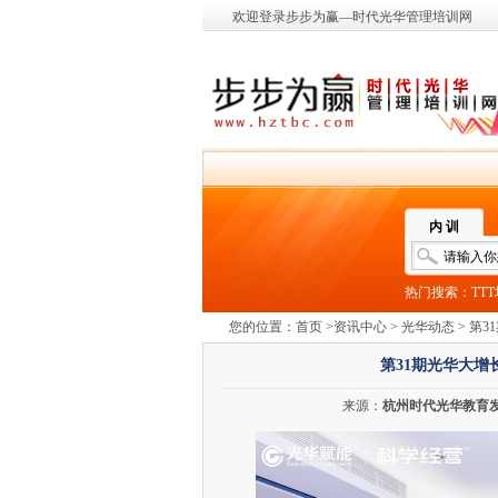
欢迎登录步步为赢—时代光华管理培训网
内 训
热门搜索：
TT
您的位置：
首页
>
资讯中心
>
光华动态
> 第
第31期光华大
来源：
杭州时代光华教育