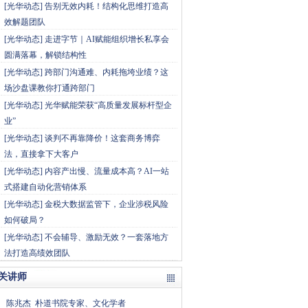
[
光华动态
]
告别无效内耗！结构化思维打造高
效解题团队
[
光华动态
]
走进字节｜AI赋能组织增长私享会
圆满落幕，解锁结构性
[
光华动态
]
跨部门沟通难、内耗拖垮业绩？这
场沙盘课教你打通跨部门
[
光华动态
]
光华赋能荣获“高质量发展标杆型企
业”
[
光华动态
]
谈判不再靠降价！这套商务博弈
法，直接拿下大客户
[
光华动态
]
内容产出慢、流量成本高？AI一站
式搭建自动化营销体系
[
光华动态
]
金税大数据监管下，企业涉税风险
如何破局？
[
光华动态
]
不会辅导、激励无效？一套落地方
法打造高绩效团队
关讲师
陈兆杰
朴道书院专家、文化学者