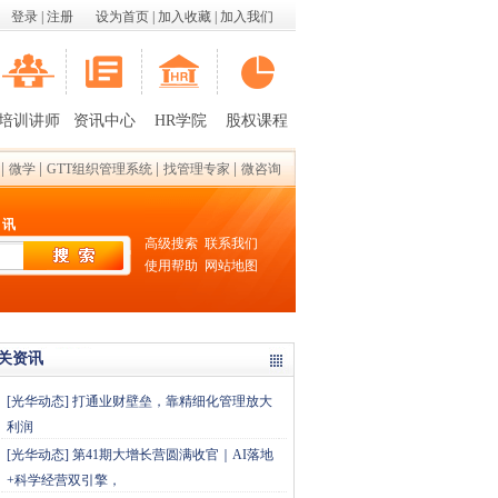
登录
|
注册
设为首页
|
加入收藏
|
加入我们
培训讲师
资讯中心
HR学院
股权课程
|
|
|
|
微学
GTT组织管理系统
找管理专家
微咨询
 讯
高级搜索
联系我们
使用帮助
网站地图
关资讯
[
光华动态
]
打通业财壁垒，靠精细化管理放大
利润
[
光华动态
]
第41期大增长营圆满收官｜AI落地
+科学经营双引擎，