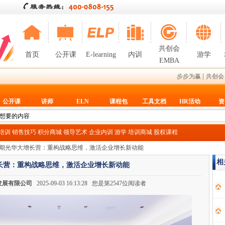
共创会
首页
公开课
E-learning
内训
游学
EMBA
|
步步为赢
共创会
公开课
讲师
ELN
课程包
工具文档
HR活动
资
T培训
销售技巧
积分商城
领导艺术
企业内训
游学
培训商城
股权课程
31期光华大增长营：重构战略思维，激活企业增长新动能
相
增长营：重构战略思维，激活企业增长新动能
发展有限公司
2025-09-03 16:13:28 您是第2547位阅读者