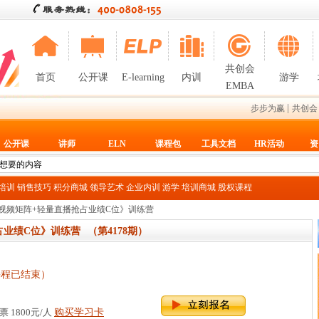
共创会
首页
公开课
E-learning
内训
游学
EMBA
|
步步为赢
共创会
公开课
讲师
ELN
课程包
工具文档
HR活动
资
T培训
销售技巧
积分商城
领导艺术
企业内训
游学
培训商城
股权课程
短视频矩阵+轻量直播抢占业绩C位》训练营
占业绩C位》训练营
（第4178期）
课程已结束）
 1800元/人
购买学习卡