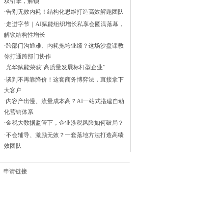
双引擎，解锁
·
告别无效内耗！结构化思维打造高效解题团队
·
走进字节｜AI赋能组织增长私享会圆满落幕，
解锁结构性增长
·
跨部门沟通难、内耗拖垮业绩？这场沙盘课教
你打通跨部门协作
·
光华赋能荣获“高质量发展标杆型企业”
·
谈判不再靠降价！这套商务博弈法，直接拿下
大客户
·
内容产出慢、流量成本高？AI一站式搭建自动
化营销体系
·
金税大数据监管下，企业涉税风险如何破局？
·
不会辅导、激励无效？一套落地方法打造高绩
效团队
申请链接