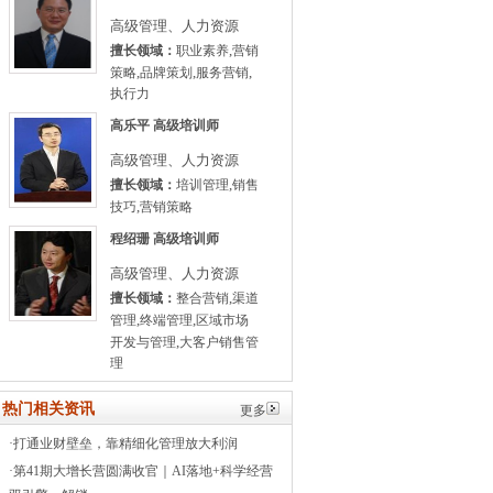
高级管理、人力资源
,
擅长领域：
职业素养
营销
,
,
,
策略
品牌策划
服务营销
执行力
高乐平
高级培训师
高级管理、人力资源
,
擅长领域：
培训管理
销售
,
技巧
营销策略
程绍珊
高级培训师
高级管理、人力资源
,
擅长领域：
整合营销
渠道
,
,
管理
终端管理
区域市场
,
开发与管理
大客户销售管
理
热门相关资讯
更多
·
打通业财壁垒，靠精细化管理放大利润
·
第41期大增长营圆满收官｜AI落地+科学经营