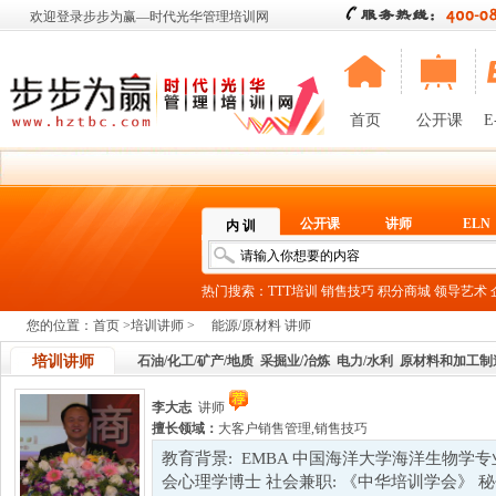
欢迎登录步步为赢—时代光华管理培训网
首页
公开课
E
公开课
讲师
ELN
内 训
热门搜索：
TTT培训
销售技巧
积分商城
领导艺术
您的位置：
首页
>
培训讲师
>
能源/原材料 讲师
培训讲师
石油/化工/矿产/地质
采掘业/冶炼
电力/水利
原材料和加工制
李大志
讲师
擅长领域：
大客户销售管理
,
销售技巧
教育背景: EMBA 中国海洋大学海洋生物学
会心理学博士 社会兼职: 《中华培训学会》 