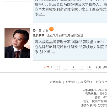
授等职，以及奥巴马国际联合大学创办人。 
竞争力和微型利润管理专家，擅长于商业模式
专业...
梁中国
讲师
擅长领域：
企业战略
,
品牌战略
,
品牌策划
著名战略品牌管理专家 国际品牌联盟（IBF
心品牌战略研究所首任所长 品牌领导力学院 
系 创立者 ...
首页
1
2
3
4
5
6
末页
共
时代光华
|
关于我们
|
联系我们
|
合作伙
Copyright © 2003-2
咨询热线：400-080
传真：0571
地址：杭州市西湖
步步为赢-时代光华