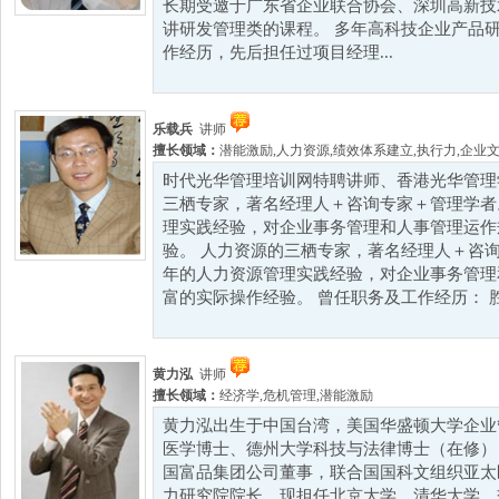
长期受邀于广东省企业联合协会、深圳高新技
讲研发管理类的课程。 多年高科技企业产品
作经历，先后担任过项目经理...
乐载兵
讲师
擅长领域：
潜能激励
,
人力资源
,
绩效体系建立
,
执行力
,
企业
时代光华管理培训网特聘讲师、香港光华管理
三栖专家，著名经理人＋咨询专家＋管理学者
理实践经验，对企业事务管理和人事管理运作
验。 人力资源的三栖专家，著名经理人＋咨询
年的人力资源管理实践经验，对企业事务管理
富的实际操作经验。 曾任职务及工作经历： 胜
黄力泓
讲师
擅长领域：
经济学
,
危机管理
,
潜能激励
黄力泓出生于中国台湾，美国华盛顿大学企业
医学博士、德州大学科技与法律博士（在修），
国富品集团公司董事，联合国国科文组织亚太
力研究院院长。现担任北京大学、清华大学、