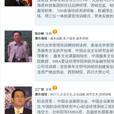
座教授 从事营销管理工作25年，先后在可口
海星科技集团担任过品牌经理、营销总监、销
裁等职务。 500余场培训演讲经验，权威理
练、用三位一体的课堂培训模式，带来实效的培
陈步峰
讲师
擅长领域：
服务战略
,
客户服务
,
服务营销
时代光华管理培训网特聘讲师、香港光华管理
系服务文化的开创者、中国企业文化研究会研
理事长； 服务文化课题组组长，中国服务文化
院教授、MBA爱达经理学院和杭州金融学院等
公司培训师；首批青年文明号的组织创建策划
连房产物业协会、西部财院、四川大势公司、莱
江广营
讲师
擅长领域：
执行力
,
企业文化
,
企业战略
,
领导艺术
,
营销策略
职业背景： 中国企业家联合会、中国企业家
任 中国职业经理研究中心•职业经理系统工程
海交大、社科院等EMBA班、总裁班长期客座