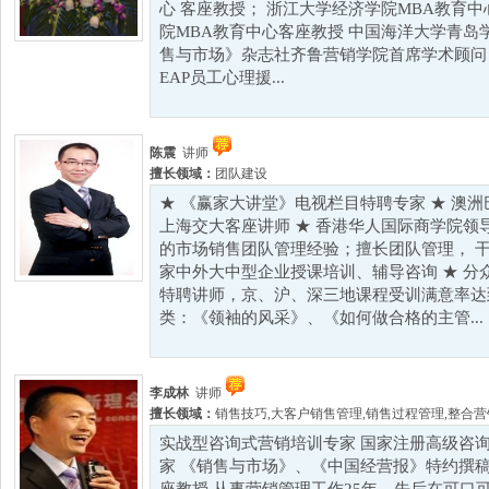
心 客座教授； 浙江大学经济学院MBA教育
院MBA教育中心客座教授 中国海洋大学青岛
售与市场》杂志社齐鲁营销学院首席学术顾问
EAP员工心理援...
陈震
讲师
擅长领域：
团队建设
★ 《赢家大讲堂》电视栏目特聘专家 ★ 澳
上海交大客座讲师 ★ 香港华人国际商学院领
的市场销售团队管理经验；擅长团队管理， 干
家中外大中型企业授课培训、辅导咨询 ★ 分
特聘讲师，京、沪、深三地课程受训满意率达到1
类：《领袖的风采》、《如何做合格的主管...
李成林
讲师
擅长领域：
销售技巧
,
大客户销售管理
,
销售过程管理
,
整合营
实战型咨询式营销培训专家 国家注册高级咨询
家 《销售与市场》、《中国经营报》特约撰稿