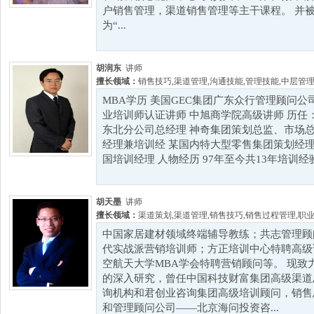
户销售管理，渠道销售管理等主干课程。 并被ODI 
为“...
胡润东
讲师
擅长领域：
销售技巧
,
渠道管理
,
沟通技能
,
管理技能
,
中层管
MBA学历 美国GEC集团广东众行管理顾问公司
业培训师认证讲师 中旭商学院高级讲师 历任
东北分公司总经理 神奇集团策划总监、市场总
经理兼培训经 某国内特大型零售集团策划经理
国培训经理 人物经历 97年至今共13年培训经验，并
胡天墨
讲师
擅长领域：
渠道策划
,
渠道管理
,
销售技巧
,
销售过程管理
,
职
中国家居建材领域终端辅导教练；共志管理顾
代实战派营销培训师；方正培训中心特聘高级讲
空航天大学MBA学会特聘营销顾问等。 现致
的深入研究，曾任中国科技财富集团高级渠道
询机构和君创业咨询集团高级培训顾问，销售
和管理顾问公司——北京海问投资咨...