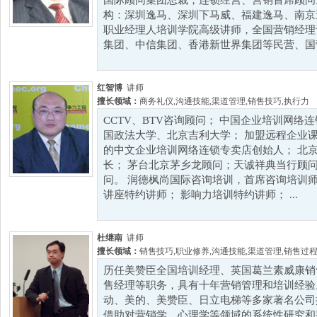
国际顾问集团总裁，连锁经营、营销首席顾问
构：深圳逸马、深圳下马威、福建逸马、南京
职业经理人培训学院高级讲师，全国营销经理
集团、中信集团、香港新世界集团等民营、国营
红智博
讲师
擅长领域：
商务礼仪
,
沟通技能
,
渠道管理
,
销售技巧
,
执行力
CCTV、BTV咨询顾问； 中国企业培训网络
国政法大学、北京吉利大学； 加盟远程企业课
的中文企业培训网络连锁专卖店创始人； 北
长； 茅台北京茅乡龙顾问；天诚祥典当行顾问
问。 润德枫尚国际咨询培训，首席咨询培训师
讲座特约讲师； 影响力培训特约讲师； ...
杜继南
讲师
擅长领域：
销售技巧
,
职业修养
,
沟通技能
,
渠道管理
,
销售过
历任美赞臣全国培训经理、英国葛兰素威康销
售经理等职务，具有十年营销管理和培训经验
动、美的、美赞臣、日立电梯等多家著名公司
借助对营销学、心理学等领域的系统性研究和