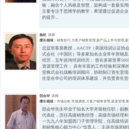
验，融合个人风格及智慧，架构成一套最实用
主要专注于思维学的教学，希望通过促进企业
的提升...
杨松
讲师
擅长领域：
销售技巧
,
大客户销售管理
,
新产品上市与管理
,
渠
总监班客座教授，AACTP（美国培训认证协
式会社（中国区）等多家知名企业常年营销及
经历，五年咨询培训经历； 曾在多家世界50
资源管理工作； 具有丰富的工作经验和深厚的
堂株式会社战略培训顾问，协助制订资生堂现
生堂在华公司的培训体系建设，并负责资生堂公
邵会华
讲师
擅长领域：
市场分析
,
市场调查
,
大客户销售管理
,
渠道管理
,
邵会华先生毕业于知名大学并留校任职；副教
代表处，历任高级销售经理，高级市场经理和
一九九八年加盟西门子管理学院，任高级培训
和销售核心能力中心”负责人； 主讲市场营