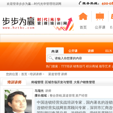
欢迎登录步步为赢—时代光华管理培训网
首页
公开课
E
公开课
讲师
ELN
内 训
热门搜索：
TTT培训
销售技巧
积分商城
领导艺术
您的位置：
首页
>
培训讲师
>
渠道管理 讲师
培训讲师
终端管理
区域市场开发与管理
大客户销售管理
马瑞光
讲师
擅长领域：
整合营销
,
渠道管理
,
资产经营
中国连锁经营实战培训专家，国内著名的连锁
连锁经营实战网首席顾问专家，深圳市汇商连