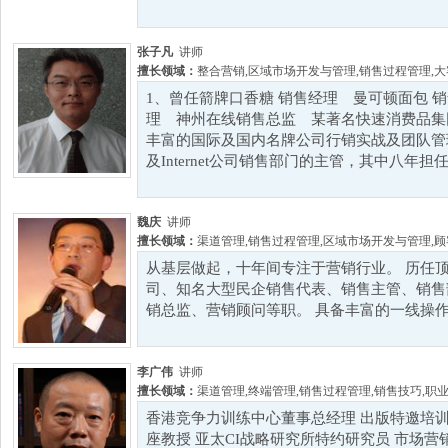
张子凡
讲师
擅长领域：
整合营销
,
区域市场开发与管理
,
销售过程管理
,
大
1、曾任箭牌口香糖 销售经理 曼可顿面包 销
理 神州在线销售总监 某著名快速消费品集团
丰富的国际及国内名牌公司行销实战及团队管
及Internet公司销售部门的主管，其中八年担
魏庆
讲师
擅长领域：
渠道管理
,
销售过程管理
,
区域市场开发与管理
,
顾
从基层做起，十年间专注于营销行业。 历任
司、知名大型民企销售代表、销售主管、销售
销总监、营销顾问等职。 具备丰富的一线操作和
李广伟
讲师
擅长领域：
渠道管理
,
终端管理
,
销售过程管理
,
销售技巧
,
职
香港竞争力训练中心董事总经理 出版特邀培训
座教授 亚太CI战略研究所特约研究员 市场